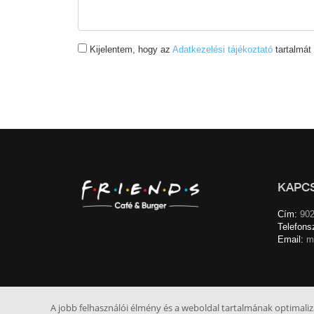
Kijelentem, hogy az
Adatkezelési tájékoztató
tartalmát
KAPC
Cím:
902
Telefons
Email:
m
A jobb felhasználói élmény és a weboldal tartalmának optimali