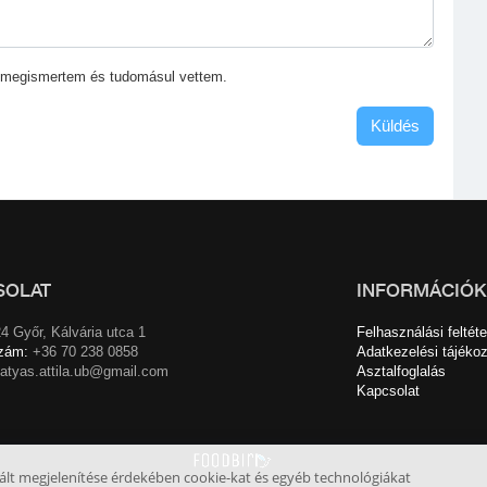
 megismertem és tudomásul vettem.
Küldés
SOLAT
INFORMÁCIÓK
4 Győr, Kálvária utca 1
Felhasználási feltéte
zám:
+36 70 238 0858
Adatkezelési tájékoz
atyas.attila.ub@gmail.com
Asztalfoglalás
Kapcsolat
zált megjelenítése érdekében cookie-kat és egyéb technológiákat