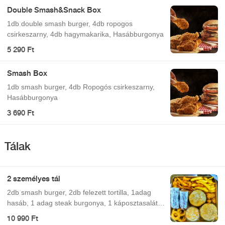
Double Smash&Snack Box
1db double smash burger, 4db ropogos
csirkeszarny, 4db hagymakarika, Hasábburgonya
5 290 Ft
Smash Box
1db smash burger, 4db Ropogós csirkeszarny,
Hasábburgonya
3 690 Ft
Tálak
2 személyes tál
2db smash burger, 2db felezett tortilla, 1adag
hasáb, 1 adag steak burgonya, 1 káposztasaláta,
6db hagymakarika, 6db nacho sajt háromszög
10 990 Ft