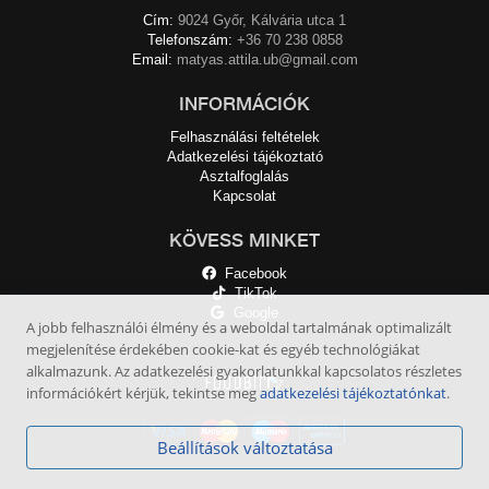
Cím:
9024 Győr, Kálvária utca 1
Telefonszám:
+36 70 238 0858
Email:
matyas.attila.ub@gmail.com
INFORMÁCIÓK
Felhasználási feltételek
Adatkezelési tájékoztató
Asztalfoglalás
Kapcsolat
KÖVESS MINKET
Facebook
TikTok
Google
A jobb felhasználói élmény és a weboldal tartalmának optimalizált
megjelenítése érdekében cookie-kat és egyéb technológiákat
alkalmazunk. Az adatkezelési gyakorlatunkkal kapcsolatos részletes
információkért kérjük, tekintse meg
adatkezelési tájékoztatónkat
.
Beállítások változtatása