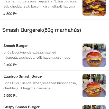
házi hamburgerszósz, jégsaláta, 3xhúspogácsa,
3db cheddar sajt, bacon, karamellizált hagyma
4 890 Ft
Smash Burgerek(80g marhahús)
Smash Burger
Briós Buci,Friends szósz,smashed
húspogácsa,cheddar,sült hagyma,csemege
uborka
2 190 Ft
Eggdrop Smash Burger
Briós Buci,Friends szósz,smashed húspogácsa,
cheddar,sült hagyma,csemege
uborka,tükörtojás,bacon
2 590 Ft
Crispy Smash Burger