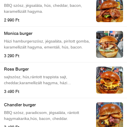
BBQ szósz, jégsaláta, hús, cheddar, bacon,
karamellizált hagyma.
2 990 Ft
Monica burger
Házi hamburgerszósz, jégsaláta, pirított gomba,
karamellizált hagyma, ementáli, hús, bacon.
3 290 Ft
Ross Burger
sajtszósz, hús,rántott trappista sajt,
cheddar,karamellizált hagyma, házi
hamburgerszósz
3 490 Ft
Chandler burger
BBQ szósz, paradicsom, jégsaláta, rántott
hagymakarika,hús, bacon, cheddar.