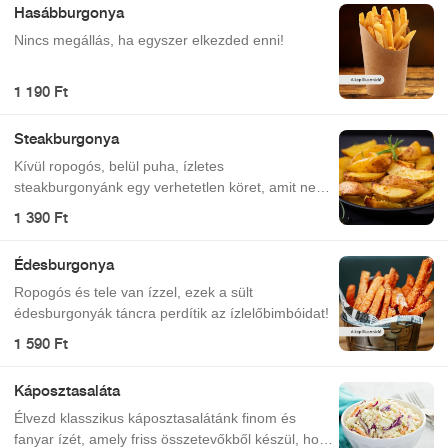
Hasábburgonya
Nincs megállás, ha egyszer elkezded enni!
1 190 Ft
Steakburgonya
Kívül ropogós, belül puha, ízletes
steakburgonyánk egy verhetetlen köret, amit nem
fogsz elfelejteni!
1 390 Ft
Édesburgonya
Ropogós és tele van ízzel, ezek a sült
édesburgonyák táncra perdítik az ízlelőbimbóidat!
1 590 Ft
Káposztasaláta
Élvezd klasszikus káposztasalátánk finom és
fanyar ízét, amely friss összetevőkből készül, hogy