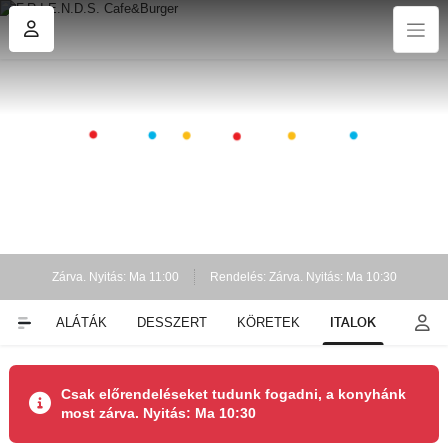
Zárva. Nyitás: Ma 11:00
Rendelés: Zárva. Nyitás: Ma 10:30
ITALOK
EK
SALÁTÁK
DESSZERT
KÖRETEK
Csak előrendeléseket tudunk fogadni, a konyhánk
most zárva. Nyitás: Ma 10:30