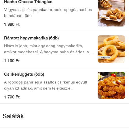
Nacho Cheese Triangles
Vegyes sajt- és paprikadarabok ropogós nachos
bundában. 6db
1 990 Ft
Rántott hagymakarika (6db)
Nincs is jobb, mint egy adag hagymakarika,
amikor megéhezel. A hagyma puha és édes, a
bunda pedig omlós és sós.
1 190 Ft
Csirkenuggets (6db)
A ropogós panír és a szaftos csirkehús együtt
olyan ízt adnak, amit nem felejtesz el.
1 790 Ft
Saláták