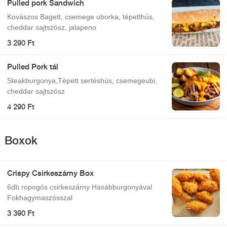
Pulled pork Sandwich
Kovászos Bagett, csemege uborka, tépetthús,
cheddar sajtszósz, jalapeno
3 290 Ft
Pulled Pork tál
Steakburgonya,Tépett sertéshús, csemegeubi,
cheddar sajtszósz
4 290 Ft
Boxok
Crispy Csirkeszárny Box
6db ropogós csirkeszárny Hasábburgonyával
Fokhagymaszósszal
3 390 Ft