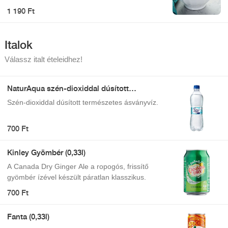
minden falat ízrobbanás legyen!
1 190 Ft
Italok
Válassz italt ételeidhez!
NaturAqua szén-dioxiddal dúsított
természetes ásványvíz 500 ml
Szén-dioxiddal dúsított természetes ásványvíz.
700 Ft
Kinley Gyömbér (0,33l)
A Canada Dry Ginger Ale a ropogós, frissítő
gyömbér ízével készült páratlan klasszikus.
700 Ft
Fanta (0,33l)