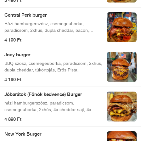
3 490 Ft
Central Perk burger
Házi hamburgerszósz, csemegeuborka,
paradicsom, 2xhús, dupla cheddar, bacon,
jalapeno.
4 190 Ft
Joey burger
BBQ szósz, csemegeuborka, paradicsom, 2xhús,
dupla cheddar, tükörtojás, Erős Pista.
4 190 Ft
Jóbarátok (Főnök kedvence) Burger
házi hamburgerszósz, paradicsom,
csemegeuborka, 2xhús, 4x cheddar sajt, 4x
bacon, tükörtojás
4 890 Ft
New York Burger