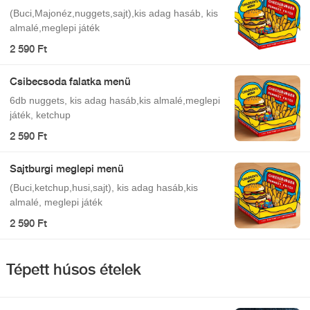
(Buci,Majonéz,nuggets,sajt),kis adag hasáb, kis
almalé,meglepi játék
2 590 Ft
Csibecsoda falatka menü
6db nuggets, kis adag hasáb,kis almalé,meglepi
játék, ketchup
2 590 Ft
Sajtburgi meglepi menü
(Buci,ketchup,husi,sajt), kis adag hasáb,kis
almalé, meglepi játék
2 590 Ft
Tépett húsos ételek