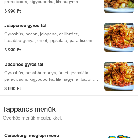
paradicsom, kígyóuborka, lila hagyma,
mozzarella.
3 990 Ft
Jalapenos gyros tál
Gyroshús, bacon, jalapeno, chiliszósz,
hasábburgonya, öntet, jégsaláta, paradicsom,
kígyóuborka, lila hagyma.
3 990 Ft
Baconos gyros tál
Gyroshús, hasábburgonya, öntet, jégsaláta,
paradicsom, kígyóuborka, lila hagyma, bacon,
pirított hagyma.
3 990 Ft
Tappancs menük
Gyerkőc menük,meglepikkel.
Csibeburgi meglepi menü