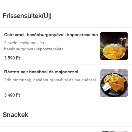
Frissensültek(Új)
Csirkemell hasábburgonyával+káposztasaláta
2 szelet csirkemell és
hasábburgonya+káposztasaláta
3 590 Ft
Rántott sajt hasábbal és majonézzel
2db rántottsajt, hasábburgonyával és majonézzel
3 490 Ft
Snackek