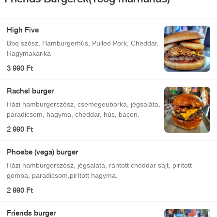
High Five
Bbq szósz, Hamburgerhús, Pulled Pork, Cheddar,
Hagymakarika
3 990 Ft
Rachel burger
Házi hamburgerszósz, csemegeuborka, jégsaláta,
paradicsom, hagyma, cheddar, hús, bacon.
2 990 Ft
Phoebe (vega) burger
Házi hamburgerszósz, jégsaláta, rántott cheddar sajt, pirított
gomba, paradicsom,pirított hagyma.
2 990 Ft
Friends burger