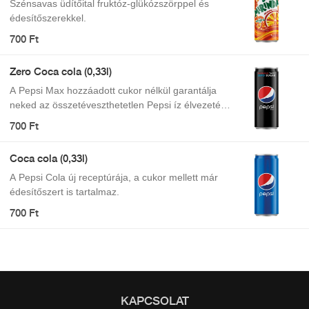
Szénsavas üdítőital fruktóz-glükózszörppel és
édesítőszerekkel.
700 Ft
Zero Coca cola (0,33l)
A Pepsi Max hozzáadott cukor nélkül garantálja
neked az összetéveszthetetlen Pepsi íz élvezetét,
így nem kell kompromisszumot kötnöd, ha épp
700 Ft
felfrissülésre vágynál. Maximális íz. Zéró cukor.
Coca cola (0,33l)
A Pepsi Cola új receptúrája, a cukor mellett már
édesítőszert is tartalmaz.
700 Ft
KAPCSOLAT