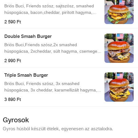
Briós Buci, Friends szósz, sajtszósz, smashed
húspogácsa, bacon,cheddar, pirított hagyma,
jégsaláta
2 590 Ft
Double Smash Burger
Briós Buci,Friends szósz,2x smashed
húspogácsa, 2xcheddar, sült hagyma, csemege
uborka,bacon
2 990 Ft
Triple Smash Burger
Briós Buci, Friends szósz, 3x smashed
húspogácsa, 3x cheddar, karamellizált hagyma,
csemege uborka, bacon
3 890 Ft
Gyrosok
Gyros húsból készült ételek, egyenesen az asztalodra.