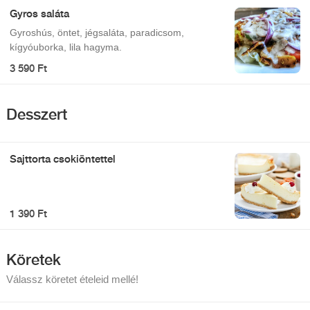
Gyros saláta
Gyroshús, öntet, jégsaláta, paradicsom,
kígyóuborka, lila hagyma.
3 590 Ft
Desszert
Sajttorta csokiöntettel
1 390 Ft
Köretek
Válassz köretet ételeid mellé!