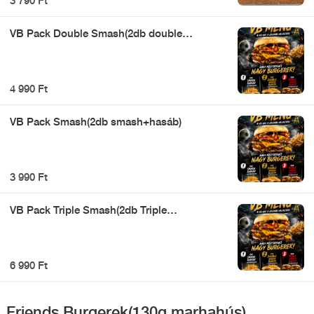
3 790 Ft
VB Pack Double Smash(2db double
smash+hasáb)
4 990 Ft
VB Pack Smash(2db smash+hasáb)
3 990 Ft
VB Pack Triple Smash(2db Triple
smash+hasáb)
6 990 Ft
Friends Burgerek(130g marhahús)