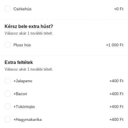
Csirkehús
+0 Ft
Mit ennél? Írd meg nekünk, és a mesterséges intelligencia ajánl
ennek megfelelően.
Kérsz bele extra húst?
KERESÉS
Válassz akár
1
további tételt.
Havi ajánlat burgerek
Plusz hús
+1 000 Ft
időszakos
Extra feltétek
MINI BURGER BOX
Válassz akár
1
további tételt.
8DB SZÍNES KÜLLÖNLEGES MINIBURGER, 4DB
+Jalapeno
+400 Ft
CSIRKESZÁRNY, 1 ADAG HASÁBBURGONYA,
SAJTSZÓSZ, FOKHAGYMÁS SZÓSZ
6 390 Ft
+Bacon
+400 Ft
MINI BURGEREK
+Tükörtojás
+400 Ft
8DB SZÍNES KÜLÖNLEGES MINI BURGER
+Hagymakarika
+400 Ft
FALATOK