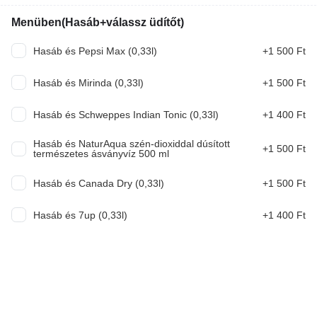
3 790 Ft
Menüben(Hasáb+válassz üdítőt)
VB Pack Double Smash(2db double
smash+hasáb)
Hasáb és Pepsi Max (0,33l)
+1 500 Ft
Hasáb és Mirinda (0,33l)
+1 500 Ft
4 990 Ft
Hasáb és Schweppes Indian Tonic (0,33l)
+1 400 Ft
VB Pack Smash(2db smash+hasáb)
Hasáb és NaturAqua szén-dioxiddal dúsított
+1 500 Ft
természetes ásványvíz 500 ml
3 990 Ft
Hasáb és Canada Dry (0,33l)
+1 500 Ft
VB Pack Triple Smash(2db Triple
Hasáb és 7up (0,33l)
+1 400 Ft
smash+hasáb)
6 990 Ft
Friends Burgerek(130g marhahús)