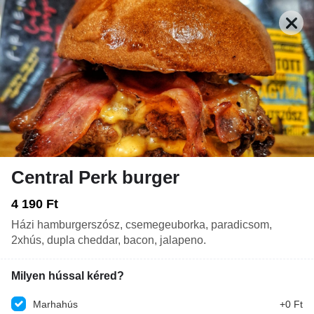
Central Perk burger
Zárva. Nyitás: Vasárnap 11:00
Rendelés: Zárva. Nyitás: Vasárnap 10:30
4 190 Ft
Házi hamburgerszósz, csemegeuborka, paradicsom,
ITALOK
EK
SALÁTÁK
DESSZERT
KÖRETEK
2xhús, dupla cheddar, bacon, jalapeno.
Milyen hússal kéred?
Csak előrendeléseket tudunk fogadni, a konyhánk
most zárva. Nyitás: Vasárnap 10:30
Marhahús
+0 Ft