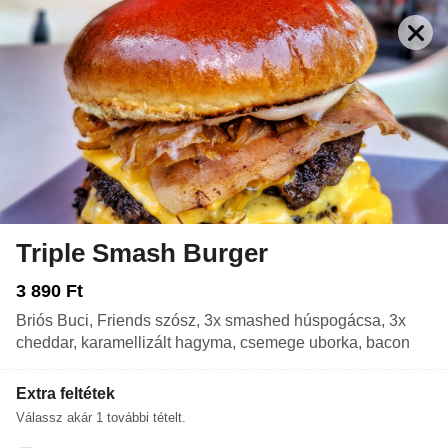
Triple Smash Burger
Nyitva: 09:00-21:00
Rendelés: Zárva. Nyitás: Ma 10:30
3 890 Ft
Briós Buci, Friends szósz, 3x smashed húspogácsa, 3x
ITALOK
EK
SALÁTÁK
DESSZERT
KÖRETEK
cheddar, karamellizált hagyma, csemege uborka, bacon
Extra feltétek
Csak előrendeléseket tudunk fogadni, a konyhánk
most zárva. Nyitás: Ma 10:30
Válassz akár
1
további tételt.