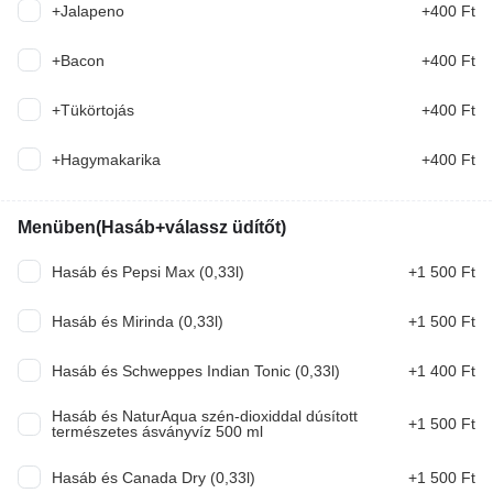
+Jalapeno
+400 Ft
Mit ennél? Írd meg nekünk, és a mesterséges intelligencia ajánl
+Bacon
+400 Ft
ennek megfelelően.
+Tükörtojás
+400 Ft
KERESÉS
+Hagymakarika
+400 Ft
Havi ajánlat burgerek
időszakos
Menüben(Hasáb+válassz üdítőt)
MINI BURGER BOX
Hasáb és Pepsi Max (0,33l)
+1 500 Ft
8DB SZÍNES KÜLLÖNLEGES MINIBURGER, 4DB
Hasáb és Mirinda (0,33l)
+1 500 Ft
CSIRKESZÁRNY, 1 ADAG HASÁBBURGONYA,
SAJTSZÓSZ, FOKHAGYMÁS SZÓSZ
6 390 Ft
Hasáb és Schweppes Indian Tonic (0,33l)
+1 400 Ft
MINI BURGEREK
Hasáb és NaturAqua szén-dioxiddal dúsított
+1 500 Ft
természetes ásványvíz 500 ml
8DB SZÍNES KÜLÖNLEGES MINI BURGER
FALATOK
Hasáb és Canada Dry (0,33l)
+1 500 Ft