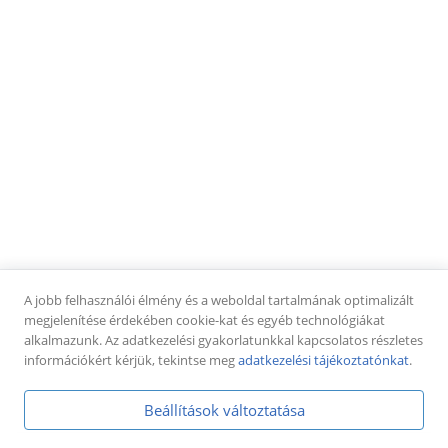
Cím:
9024 Győr, Kálvária utca 1
Telefonszám:
+36 70 238 0858
Email:
matyas.attila.ub@gmail.com
INFORMÁCIÓK
Felhasználási feltételek
Adatkezelési tájékoztató
Asztalfoglalás
Kapcsolat
KÖVESS MINKET
Facebook
TikTok
Google
A jobb felhasználói élmény és a weboldal tartalmának optimalizált
megjelenítése érdekében cookie-kat és egyéb technológiákat
alkalmazunk. Az adatkezelési gyakorlatunkkal kapcsolatos részletes
információkért kérjük, tekintse meg
adatkezelési tájékoztatónkat
.
Beállítások változtatása