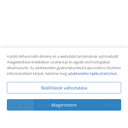
Felhasználási feltételek
Adatkezelési tájékoztató
Asztalfoglalás
Kapcsolat
KÖVESS MINKET
Facebook
TikTok
Google
A jobb felhasználói élmény és a weboldal tartalmának optimalizált
megjelenítése érdekében cookie-kat és egyéb technológiákat
alkalmazunk. Az adatkezelési gyakorlatunkkal kapcsolatos részletes
információkért kérjük, tekintse meg
adatkezelési tájékoztatónkat
.
Beállítások változtatása
Megértettem
1
Hozzáadás
3 290
Ft