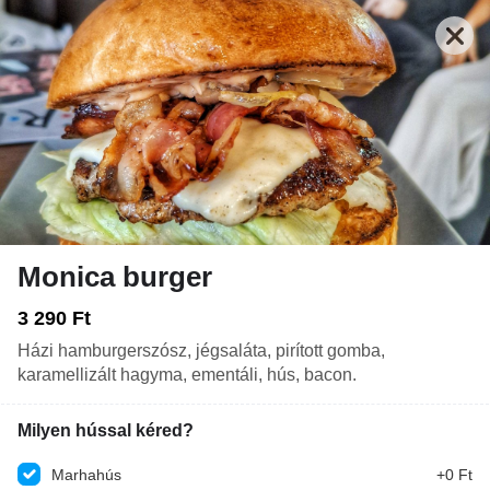
Monica burger
Nyitva: 09:00-20:00
Rendelés: 10:30-19:30
3 290 Ft
Házi hamburgerszósz, jégsaláta, pirított gomba,
ITALOK
EK
SALÁTÁK
DESSZERT
KÖRETEK
karamellizált hagyma, ementáli, hús, bacon.
Mit ennél? Írd meg nekünk, és a mesterséges intelligencia ajánl
Milyen hússal kéred?
ennek megfelelően.
Marhahús
+0 Ft
KERESÉS