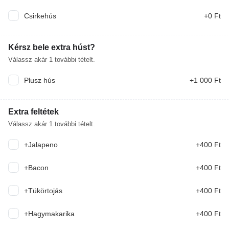
Csirkehús
+0 Ft
Havi ajánlat burgerek
időszakos
Kérsz bele extra húst?
Válassz akár
1
további tételt.
MINI BURGER BOX
Plusz hús
+1 000 Ft
8DB SZÍNES KÜLLÖNLEGES MINIBURGER, 4DB
CSIRKESZÁRNY, 1 ADAG HASÁBBURGONYA,
SAJTSZÓSZ, FOKHAGYMÁS SZÓSZ
6 390 Ft
Extra feltétek
Válassz akár
1
további tételt.
MINI BURGEREK
+Jalapeno
+400 Ft
8DB SZÍNES KÜLÖNLEGES MINI BURGER
FALATOK
+Bacon
+400 Ft
3 790 Ft
+Tükörtojás
+400 Ft
VB Pack Double Smash(2db double
smash+hasáb)
+Hagymakarika
+400 Ft