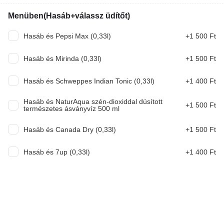
4 990 Ft
Menüben(Hasáb+válassz üdítőt)
VB Pack Smash(2db smash+hasáb)
Hasáb és Pepsi Max (0,33l)
+1 500 Ft
Hasáb és Mirinda (0,33l)
+1 500 Ft
3 990 Ft
Hasáb és Schweppes Indian Tonic (0,33l)
+1 400 Ft
VB Pack Triple Smash(2db Triple
Hasáb és NaturAqua szén-dioxiddal dúsított
+1 500 Ft
smash+hasáb)
természetes ásványvíz 500 ml
Hasáb és Canada Dry (0,33l)
+1 500 Ft
6 990 Ft
Hasáb és 7up (0,33l)
+1 400 Ft
Friends Burgerek(130g marhahús)
High Five
Bbq szósz, Hamburgerhús, Pulled Pork, Cheddar,