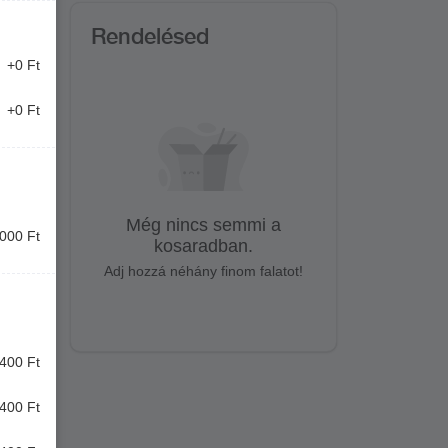
Rendelésed
+0 Ft
+0 Ft
Még nincs semmi a
000 Ft
kosaradban.
Adj hozzá néhány finom falatot!
400 Ft
400 Ft