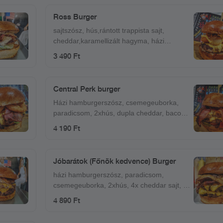
Ross Burger
sajtszósz, hús,rántott trappista sajt,
cheddar,karamellizált hagyma, házi
hamburgerszósz
3 490 Ft
Central Perk burger
Házi hamburgerszósz, csemegeuborka,
paradicsom, 2xhús, dupla cheddar, bacon,
jalapeno.
4 190 Ft
Jóbarátok (Főnök kedvence) Burger
házi hamburgerszósz, paradicsom,
csemegeuborka, 2xhús, 4x cheddar sajt, 4x
bacon, tükörtojás
4 890 Ft