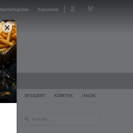
Asztalfoglalás
Kapcsolat
0858
SALÁTÁK
DESSZERT
KÖRETEK
ITALOK
ESÉS