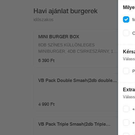
Mily
Havi ajánlat burgerek
időszakos
M
C
MINI BURGER BOX
8DB SZÍNES KÜLLÖNLEGES
MINIBURGER, 4DB CSIRKESZÁRNY, 1
Kérsz
ADAG HASÁBBURGONYA, SAJTSZÓSZ,
Válass
6 390 Ft
FOKHAGYMÁS SZÓSZ
P
VB Pack Double Smash(2db double
smash+hasáb)
Extra
Válass
4 990 Ft
+
+
VB Pack Triple Smash(2db Triple
smash+hasáb)