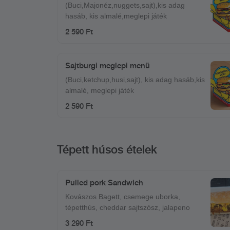
(Buci,Majonéz,nuggets,sajt),kis adag
hasáb, kis almalé,meglepi játék
2 590 Ft
Sajtburgi meglepi menü
(Buci,ketchup,husi,sajt), kis adag hasáb,kis
almalé, meglepi játék
2 590 Ft
Tépett húsos ételek
Pulled pork Sandwich
Kovászos Bagett, csemege uborka,
tépetthús, cheddar sajtszósz, jalapeno
3 290 Ft