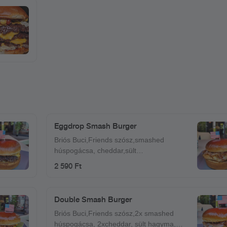
Eggdrop Smash Burger
Briós Buci,Friends szósz,smashed
húspogácsa, cheddar,sült
hagyma,csemege uborka,tükörtojás,bacon
2 590 Ft
Double Smash Burger
Briós Buci,Friends szósz,2x smashed
húspogácsa, 2xcheddar, sült hagyma,