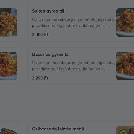
Sajtos gyros tál
Gyroshús, hasábburgonya, öntet, jégsaláta,
paradicsom, kígyóuborka, lila hagyma,
mozzarella.
3 990 Ft
Baconos gyros tál
Gyroshús, hasábburgonya, öntet, jégsaláta,
paradicsom, kígyóuborka, lila hagyma,
bacon, pirított hagyma.
3 990 Ft
Csibecsoda falatka menü