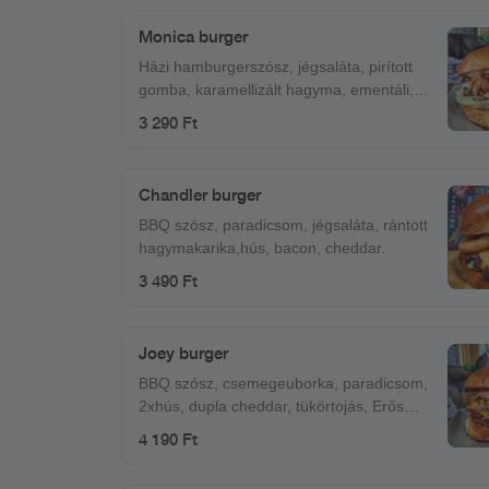
Monica burger
Házi hamburgerszósz, jégsaláta, pirított
gomba, karamellizált hagyma, ementáli,
hús, bacon.
3 290 Ft
Chandler burger
BBQ szósz, paradicsom, jégsaláta, rántott
hagymakarika,hús, bacon, cheddar.
3 490 Ft
Joey burger
BBQ szósz, csemegeuborka, paradicsom,
2xhús, dupla cheddar, tükörtojás, Erős
Pista.
4 190 Ft