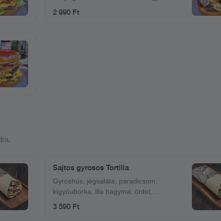
csemege uborka,bacon
2 990 Ft
dra.
Sajtos gyrosos Tortilla
Gyroshús, jégsaláta, paradicsom,
kígyóuborka, lila hagyma, öntet,
mozzarella.
3 590 Ft