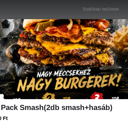
Szállítási területek
 11:00-20:00
Rendelés: 10:30-19:30
+36 70 238 
SNACKEK
EK
BOXOK
TÁLAK
FRISSENSÜLTEK(ÚJ)
 Pack Smash(2db smash+hasáb)
igencia ajánl ennek megfelelően.
0 Ft
KER