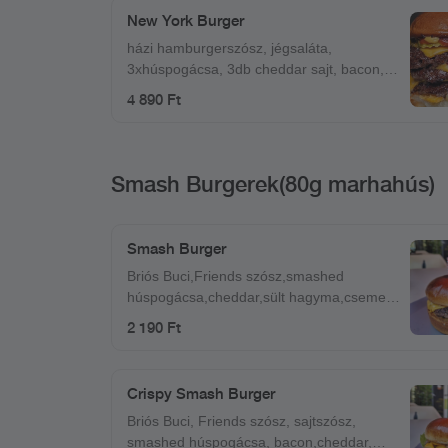
New York Burger
házi hamburgerszósz, jégsaláta,
3xhúspogácsa, 3db cheddar sajt, bacon,
karamellizált hagyma
4 890 Ft
Smash Burgerek(80g marhahús)
Smash Burger
Briós Buci,Friends szósz,smashed
húspogácsa,cheddar,sült hagyma,csemege
uborka
2 190 Ft
Crispy Smash Burger
Briós Buci, Friends szósz, sajtszósz,
smashed húspogácsa, bacon,cheddar,