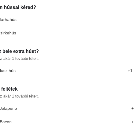
en hússal kéred?
arhahús
sirkehús
MINI BURGEREK
8DB SZÍNES KÜLÖNLEGES MINI BURGER
FALATOK
 bele extra húst?
z akár
1
további tételt.
3 790 Ft
lusz hús
+1 
VB Pack Smash(2db smash+hasáb)
 feltétek
z akár
1
további tételt.
3 990 Ft
Jalapeno
+
Bacon
+