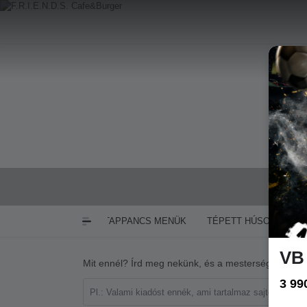
Nyitva:
HÚS)
GYROSOK
TAPPANCS MENÜK
TÉPETT HÚSOS ÉTEL
VB
Mit ennél? Írd meg nekünk, és a mesterséges intell
3 99