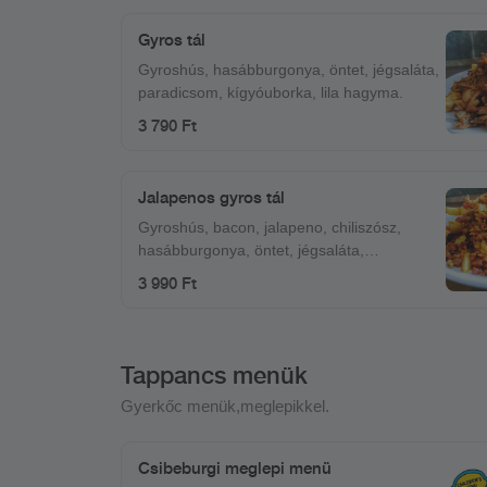
Gyros tál
Gyroshús, hasábburgonya, öntet, jégsaláta,
paradicsom, kígyóuborka, lila hagyma.
3 790 Ft
Jalapenos gyros tál
Gyroshús, bacon, jalapeno, chiliszósz,
hasábburgonya, öntet, jégsaláta,
paradicsom, kígyóuborka, lila hagyma.
3 990 Ft
Tappancs menük
Gyerkőc menük,meglepikkel.
Csibeburgi meglepi menü