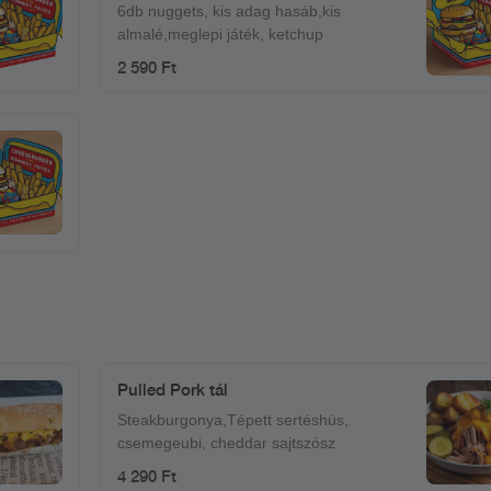
6db nuggets, kis adag hasáb,kis
almalé,meglepi játék, ketchup
2 590 Ft
Pulled Pork tál
Steakburgonya,Tépett sertéshús,
csemegeubi, cheddar sajtszósz
4 290 Ft