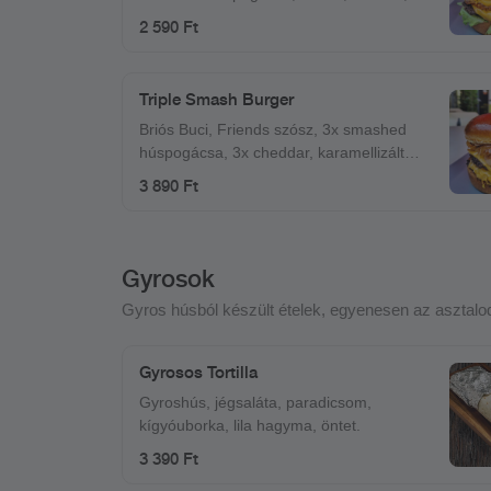
pirított hagyma, jégsaláta
2 590 Ft
Triple Smash Burger
Briós Buci, Friends szósz, 3x smashed
húspogácsa, 3x cheddar, karamellizált
hagyma, csemege uborka, bacon
3 890 Ft
Gyrosok
Gyros húsból készült ételek, egyenesen az asztalo
Gyrosos Tortilla
Gyroshús, jégsaláta, paradicsom,
kígyóuborka, lila hagyma, öntet.
3 390 Ft