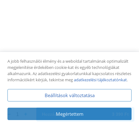
Felhasználási feltételek
Adatkezelési tájékoztató
Asztalfoglalás
Kapcsolat
KÖVESS MINKET
Facebook
TikTok
Google
A jobb felhasználói élmény és a weboldal tartalmának optimalizált
megjelenítése érdekében cookie-kat és egyéb technológiákat
alkalmazunk. Az adatkezelési gyakorlatunkkal kapcsolatos részletes
információkért kérjük, tekintse meg
adatkezelési tájékoztatónkat
.
Beállítások változtatása
Megértettem
1
Hozzáadás
3 390
Ft