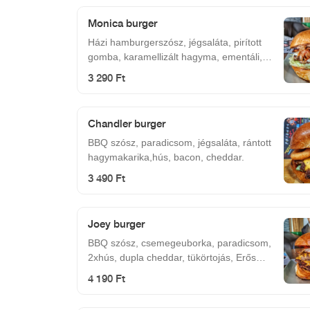
Monica burger
Házi hamburgerszósz, jégsaláta, pirított
gomba, karamellizált hagyma, ementáli,
hús, bacon.
3 290 Ft
Chandler burger
BBQ szósz, paradicsom, jégsaláta, rántott
hagymakarika,hús, bacon, cheddar.
3 490 Ft
Joey burger
BBQ szósz, csemegeuborka, paradicsom,
2xhús, dupla cheddar, tükörtojás, Erős
Pista.
4 190 Ft