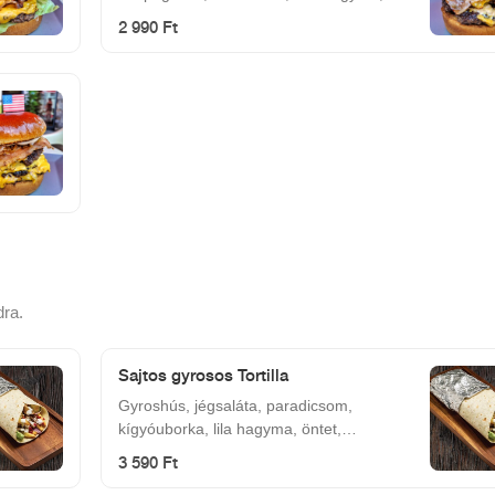
csemege uborka,bacon
2 990 Ft
dra.
Sajtos gyrosos Tortilla
Gyroshús, jégsaláta, paradicsom,
kígyóuborka, lila hagyma, öntet,
mozzarella.
3 590 Ft