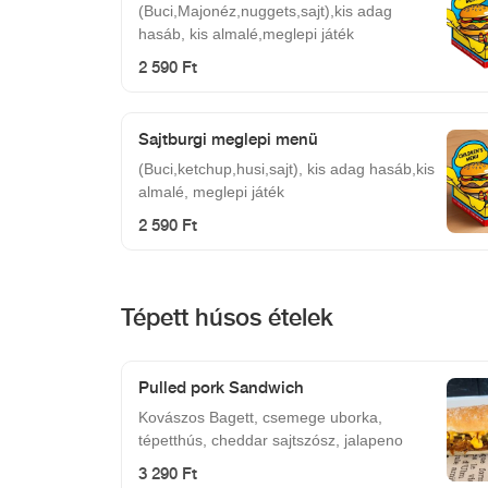
(Buci,Majonéz,nuggets,sajt),kis adag
hasáb, kis almalé,meglepi játék
2 590 Ft
Sajtburgi meglepi menü
(Buci,ketchup,husi,sajt), kis adag hasáb,kis
almalé, meglepi játék
2 590 Ft
Tépett húsos ételek
Pulled pork Sandwich
Kovászos Bagett, csemege uborka,
tépetthús, cheddar sajtszósz, jalapeno
3 290 Ft