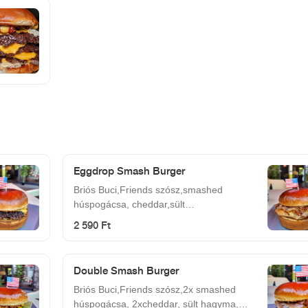
Eggdrop Smash Burger
Briós Buci,Friends szósz,smashed
húspogácsa, cheddar,sült
hagyma,csemege uborka,tükörtojás,bacon
2 590 Ft
Double Smash Burger
Briós Buci,Friends szósz,2x smashed
húspogácsa, 2xcheddar, sült hagyma,