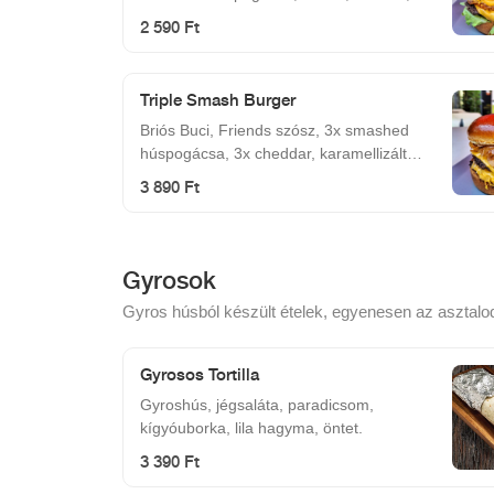
pirított hagyma, jégsaláta
2 590 Ft
Triple Smash Burger
Briós Buci, Friends szósz, 3x smashed
húspogácsa, 3x cheddar, karamellizált
hagyma, csemege uborka, bacon
3 890 Ft
Gyrosok
Gyros húsból készült ételek, egyenesen az asztalo
Gyrosos Tortilla
Gyroshús, jégsaláta, paradicsom,
kígyóuborka, lila hagyma, öntet.
3 390 Ft