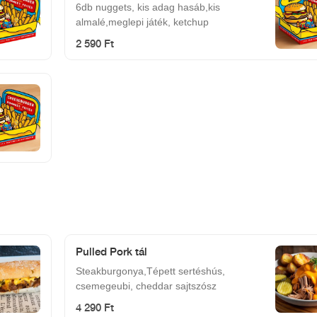
6db nuggets, kis adag hasáb,kis
almalé,meglepi játék, ketchup
2 590 Ft
Pulled Pork tál
Steakburgonya,Tépett sertéshús,
csemegeubi, cheddar sajtszósz
4 290 Ft