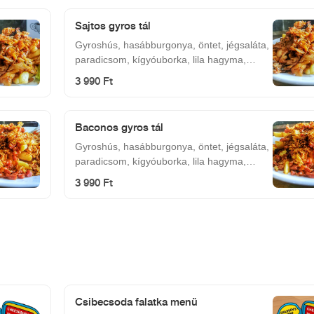
Sajtos gyros tál
Gyroshús, hasábburgonya, öntet, jégsaláta,
paradicsom, kígyóuborka, lila hagyma,
mozzarella.
3 990 Ft
Baconos gyros tál
Gyroshús, hasábburgonya, öntet, jégsaláta,
paradicsom, kígyóuborka, lila hagyma,
bacon, pirított hagyma.
3 990 Ft
Csibecsoda falatka menü