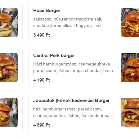
Ross Burger
sajtszósz, hús,rántott trappista sajt,
cheddar,karamellizált hagyma, házi
hamburgerszósz
3 490 Ft
Central Perk burger
Házi hamburgerszósz, csemegeuborka,
paradicsom, 2xhús, dupla cheddar, bacon,
jalapeno.
4 190 Ft
Jóbarátok (Főnök kedvence) Burger
házi hamburgerszósz, paradicsom,
csemegeuborka, 2xhús, 4x cheddar sajt, 4x
bacon, tükörtojás
4 890 Ft