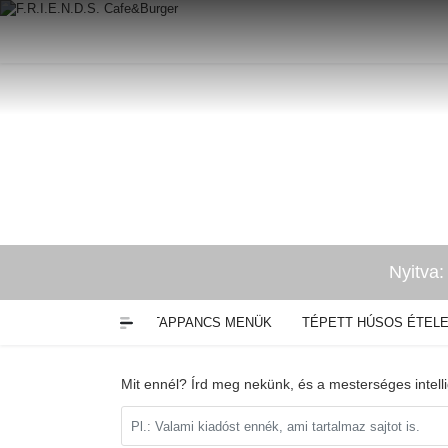
Nyitva:
HÚS)
GYROSOK
TAPPANCS MENÜK
TÉPETT HÚSOS ÉTEL
Mit ennél? Írd meg nekünk, és a mesterséges intell