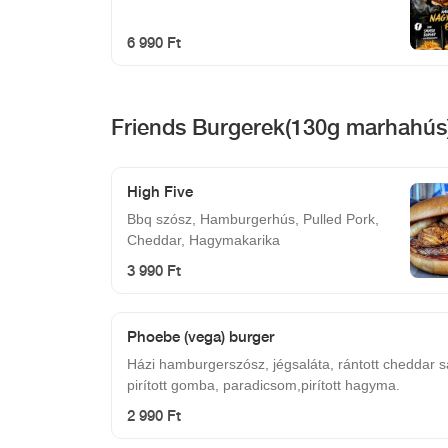
6 990 Ft
Friends Burgerek(130g marhahús
High Five
Bbq szósz, Hamburgerhús, Pulled Pork,
Cheddar, Hagymakarika
3 990 Ft
Phoebe (vega) burger
Házi hamburgerszósz, jégsaláta, rántott cheddar sa
pirított gomba, paradicsom,pirított hagyma.
2 990 Ft