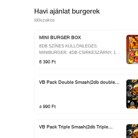
Havi ajánlat burgerek
időszakos
MINI BURGER BOX
8DB SZÍNES KÜLLÖNLEGES
MINIBURGER, 4DB CSIRKESZÁRNY, 1
ADAG HASÁBBURGONYA, SAJTSZÓSZ,
6 390 Ft
FOKHAGYMÁS SZÓSZ
VB Pack Double Smash(2db double
smash+hasáb)
4 990 Ft
VB Pack Triple Smash(2db Triple
smash+hasáb)