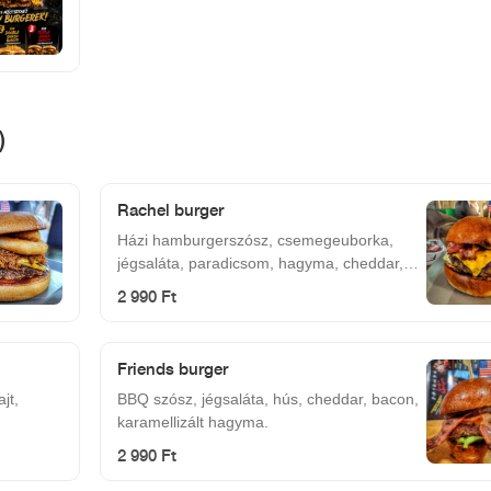
)
Rachel burger
Házi hamburgerszósz, csemegeuborka,
jégsaláta, paradicsom, hagyma, cheddar,
hús, bacon.
2 990 Ft
Friends burger
jt,
BBQ szósz, jégsaláta, hús, cheddar, bacon,
karamellizált hagyma.
2 990 Ft