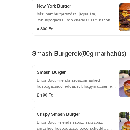
New York Burger
házi hamburgerszósz, jégsaláta,
3xhúspogácsa, 3db cheddar sajt, bacon,
karamellizált hagyma
4 890 Ft
Smash Burgerek(80g marhahús)
Smash Burger
Briós Buci,Friends szósz,smashed
húspogácsa,cheddar,sült hagyma,csemege
uborka
2 190 Ft
Crispy Smash Burger
Briós Buci, Friends szósz, sajtszósz,
smashed húspogácsa, bacon,cheddar,