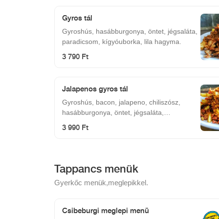
Gyros tál
Gyroshús, hasábburgonya, öntet, jégsaláta,
paradicsom, kígyóuborka, lila hagyma.
3 790 Ft
Jalapenos gyros tál
Gyroshús, bacon, jalapeno, chiliszósz,
hasábburgonya, öntet, jégsaláta,
paradicsom, kígyóuborka, lila hagyma.
3 990 Ft
Tappancs menük
Gyerkőc menük,meglepikkel.
Csibeburgi meglepi menü