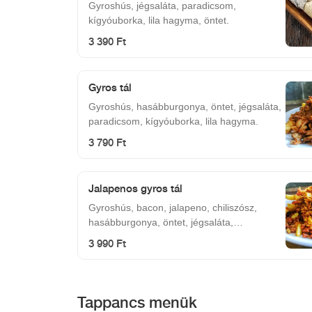
Gyroshús, jégsaláta, paradicsom,
kígyóuborka, lila hagyma, öntet.
3 390 Ft
Gyros tál
Gyroshús, hasábburgonya, öntet, jégsaláta,
paradicsom, kígyóuborka, lila hagyma.
3 790 Ft
Jalapenos gyros tál
Gyroshús, bacon, jalapeno, chiliszósz,
hasábburgonya, öntet, jégsaláta,
paradicsom, kígyóuborka, lila hagyma.
3 990 Ft
Tappancs menük