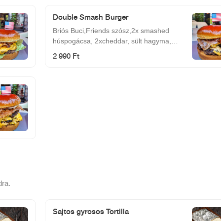
Double Smash Burger
Briós Buci,Friends szósz,2x smashed
húspogácsa, 2xcheddar, sült hagyma,
csemege uborka,bacon
2 990 Ft
dra.
Sajtos gyrosos Tortilla