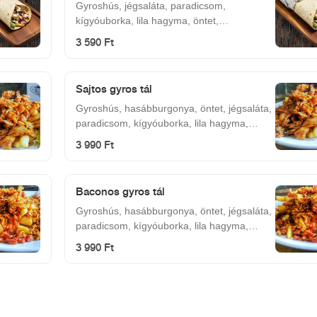
Gyroshús, jégsaláta, paradicsom,
kígyóuborka, lila hagyma, öntet,
mozzarella.
3 590 Ft
Sajtos gyros tál
Gyroshús, hasábburgonya, öntet, jégsaláta,
paradicsom, kígyóuborka, lila hagyma,
mozzarella.
3 990 Ft
Baconos gyros tál
Gyroshús, hasábburgonya, öntet, jégsaláta,
paradicsom, kígyóuborka, lila hagyma,
bacon, pirított hagyma.
3 990 Ft