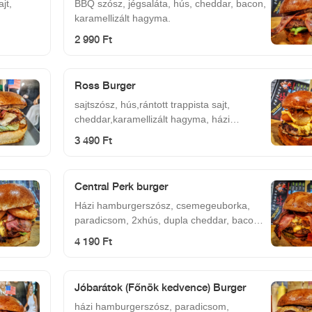
jt,
BBQ szósz, jégsaláta, hús, cheddar, bacon,
karamellizált hagyma.
2 990 Ft
Ross Burger
sajtszósz, hús,rántott trappista sajt,
cheddar,karamellizált hagyma, házi
hamburgerszósz
3 490 Ft
Central Perk burger
Házi hamburgerszósz, csemegeuborka,
paradicsom, 2xhús, dupla cheddar, bacon,
jalapeno.
4 190 Ft
Jóbarátok (Főnök kedvence) Burger
házi hamburgerszósz, paradicsom,