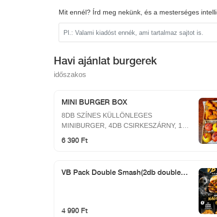
Mit ennél? Írd meg nekünk, és a mesterséges intell
Havi ajánlat burgerek
időszakos
MINI BURGER BOX
8DB SZÍNES KÜLLÖNLEGES
MINIBURGER, 4DB CSIRKESZÁRNY, 1
ADAG HASÁBBURGONYA, SAJTSZÓSZ,
6 390 Ft
FOKHAGYMÁS SZÓSZ
VB Pack Double Smash(2db double
smash+hasáb)
4 990 Ft