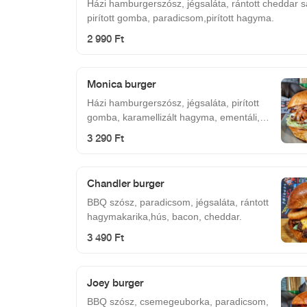
Házi hamburgerszósz, jégsaláta, rántott cheddar sa
pirított gomba, paradicsom,pirított hagyma.
2 990 Ft
Monica burger
Házi hamburgerszósz, jégsaláta, pirított
gomba, karamellizált hagyma, ementáli,
hús, bacon.
3 290 Ft
Chandler burger
BBQ szósz, paradicsom, jégsaláta, rántott
hagymakarika,hús, bacon, cheddar.
3 490 Ft
Joey burger
BBQ szósz, csemegeuborka, paradicsom,