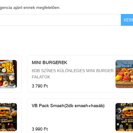
igencia ajánl ennek megfelelően.
KER
MINI BURGEREK
8DB SZÍNES KÜLÖNLEGES MINI BURGER
FALATOK
3 790 Ft
VB Pack Smash(2db smash+hasáb)
3 990 Ft