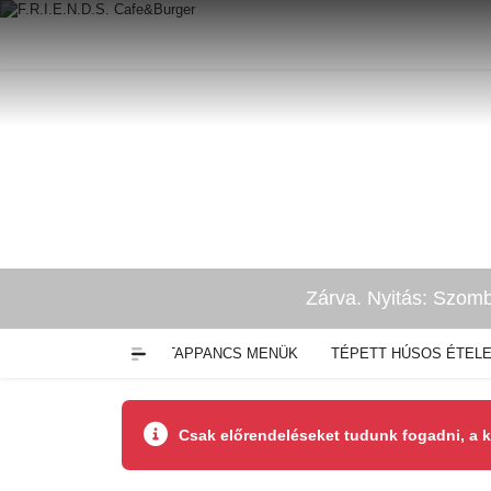
Zárva. Nyitás: Szomb
HÚS)
GYROSOK
TAPPANCS MENÜK
TÉPETT HÚSOS ÉTEL
Csak előrendeléseket tudunk fogadni, a 