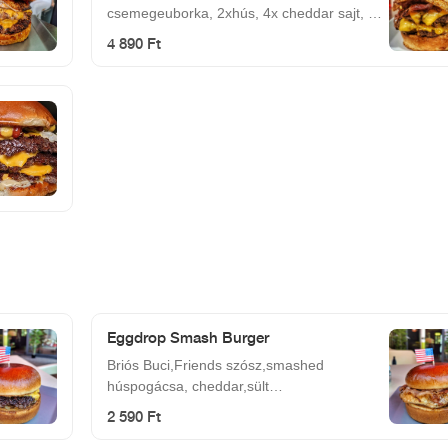
csemegeuborka, 2xhús, 4x cheddar sajt, 4x
bacon, tükörtojás
4 890 Ft
Eggdrop Smash Burger
Briós Buci,Friends szósz,smashed
húspogácsa, cheddar,sült
hagyma,csemege uborka,tükörtojás,bacon
2 590 Ft