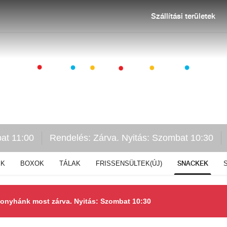
Szállítási területek
at 11:00
Rendelés: Zárva. Nyitás: Szombat 10:30
SNACKEK
EK
BOXOK
TÁLAK
FRISSENSÜLTEK(ÚJ)
konyhánk most zárva. Nyitás: Szombat 10:30