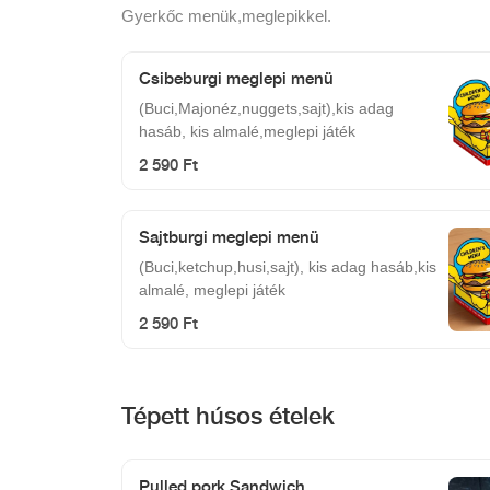
Gyerkőc menük,meglepikkel.
Csibeburgi meglepi menü
(Buci,Majonéz,nuggets,sajt),kis adag
hasáb, kis almalé,meglepi játék
2 590 Ft
Sajtburgi meglepi menü
(Buci,ketchup,husi,sajt), kis adag hasáb,kis
almalé, meglepi játék
2 590 Ft
Tépett húsos ételek
Pulled pork Sandwich