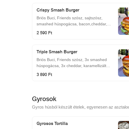
Crispy Smash Burger
Briós Buci, Friends szósz, sajtszósz,
smashed húspogácsa, bacon,cheddar,
pirított hagyma, jégsaláta
2 590 Ft
Triple Smash Burger
Briós Buci, Friends szósz, 3x smashed
húspogácsa, 3x cheddar, karamellizált
hagyma, csemege uborka, bacon
3 890 Ft
Gyrosok
Gyros húsból készült ételek, egyenesen az asztalo
Gyrosos Tortilla