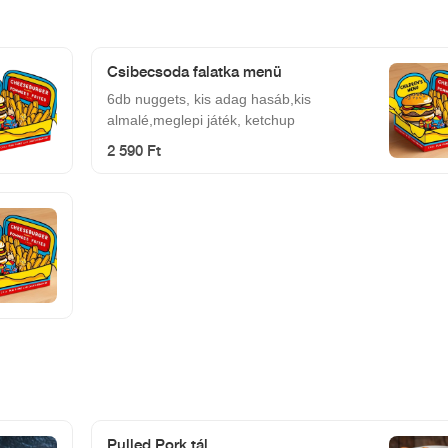
Csibecsoda falatka menü
6db nuggets, kis adag hasáb,kis
almalé,meglepi játék, ketchup
2 590 Ft
Pulled Pork tál