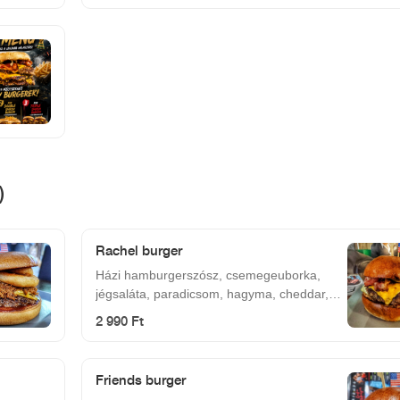
)
Rachel burger
Házi hamburgerszósz, csemegeuborka,
jégsaláta, paradicsom, hagyma, cheddar,
hús, bacon.
2 990 Ft
Friends burger