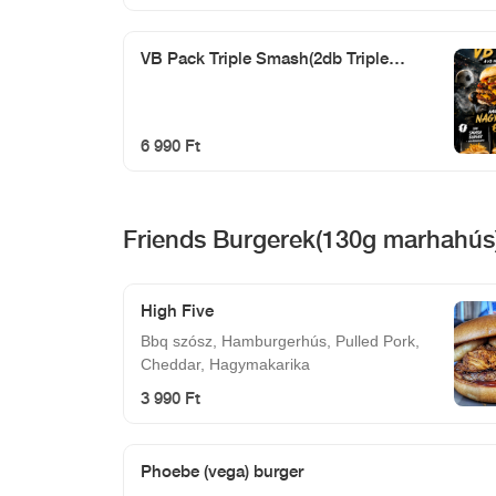
VB Pack Triple Smash(2db Triple
smash+hasáb)
6 990 Ft
Friends Burgerek(130g marhahús
High Five
Bbq szósz, Hamburgerhús, Pulled Pork,
Cheddar, Hagymakarika
3 990 Ft
Phoebe (vega) burger