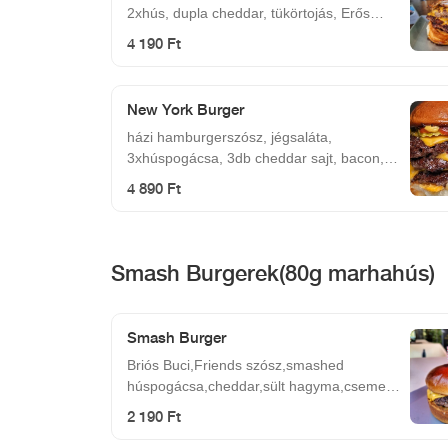
2xhús, dupla cheddar, tükörtojás, Erős
Pista.
4 190 Ft
New York Burger
házi hamburgerszósz, jégsaláta,
3xhúspogácsa, 3db cheddar sajt, bacon,
karamellizált hagyma
4 890 Ft
Smash Burgerek(80g marhahús)
Smash Burger
Briós Buci,Friends szósz,smashed
húspogácsa,cheddar,sült hagyma,csemege
uborka
2 190 Ft