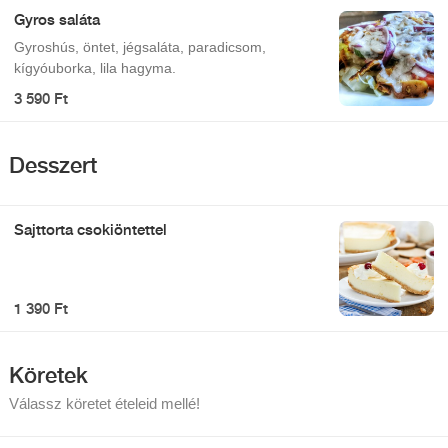
Gyros saláta
Gyroshús, öntet, jégsaláta, paradicsom,
kígyóuborka, lila hagyma.
3 590 Ft
Desszert
Sajttorta csokiöntettel
1 390 Ft
Köretek
Válassz köretet ételeid mellé!