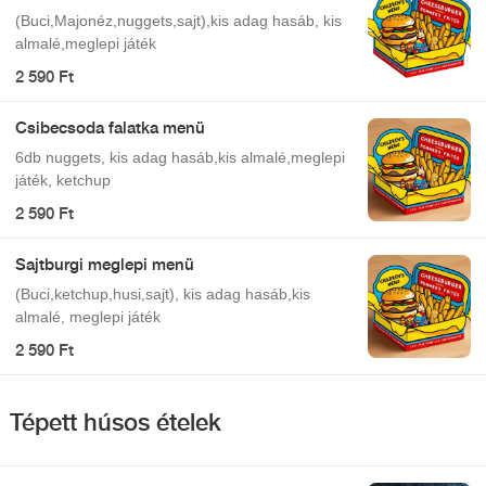
(Buci,Majonéz,nuggets,sajt),kis adag hasáb, kis
almalé,meglepi játék
2 590 Ft
Csibecsoda falatka menü
6db nuggets, kis adag hasáb,kis almalé,meglepi
játék, ketchup
2 590 Ft
Sajtburgi meglepi menü
(Buci,ketchup,husi,sajt), kis adag hasáb,kis
almalé, meglepi játék
2 590 Ft
Tépett húsos ételek