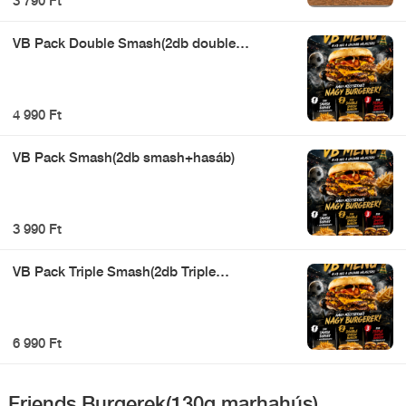
3 790 Ft
VB Pack Double Smash(2db double
smash+hasáb)
4 990 Ft
VB Pack Smash(2db smash+hasáb)
3 990 Ft
VB Pack Triple Smash(2db Triple
smash+hasáb)
6 990 Ft
Friends Burgerek(130g marhahús)