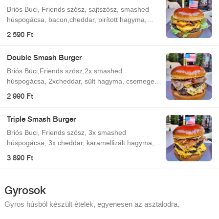
Briós Buci, Friends szósz, sajtszósz, smashed
húspogácsa, bacon,cheddar, pirított hagyma,
jégsaláta
2 590 Ft
Double Smash Burger
Briós Buci,Friends szósz,2x smashed
húspogácsa, 2xcheddar, sült hagyma, csemege
uborka,bacon
2 990 Ft
Triple Smash Burger
Briós Buci, Friends szósz, 3x smashed
húspogácsa, 3x cheddar, karamellizált hagyma,
csemege uborka, bacon
3 890 Ft
Gyrosok
Gyros húsból készült ételek, egyenesen az asztalodra.