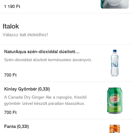
minden falat ízrobbanás legyen!
1 190 Ft
Italok
Válassz italt ételeidhez!
NaturAqua szén-dioxiddal dúsított
természetes ásványvíz 500 ml
Szén-dioxiddal dúsított természetes ásványvíz.
700 Ft
Kinley Gyömbér (0,33l)
A Canada Dry Ginger Ale a ropogós, frissítő
gyömbér ízével készült páratlan klasszikus.
700 Ft
Fanta (0,33l)