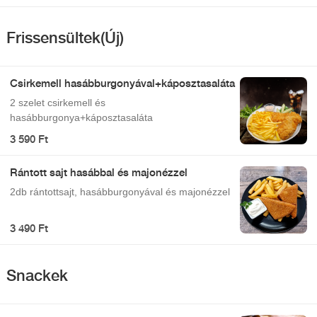
Frissensültek(Új)
Csirkemell hasábburgonyával+káposztasaláta
2 szelet csirkemell és
hasábburgonya+káposztasaláta
3 590 Ft
Rántott sajt hasábbal és majonézzel
2db rántottsajt, hasábburgonyával és majonézzel
3 490 Ft
Snackek