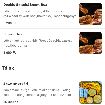
Double Smash&Snack Box
1db double smash burger, 4db ropogos
csirkeszarny, 4db hagymakarika, Hasábburgonya
5 290 Ft
Smash Box
1db smash burger, 4db Ropogós csirkeszarny,
Hasábburgonya
3 690 Ft
Tálak
2 személyes tál
2db smash burger, 2db felezett tortilla, 1adag
hasáb, 1 adag steak burgonya, 1 káposztasaláta,
6db hagymakarika, 6db nacho sajt háromszög
10 990 Ft