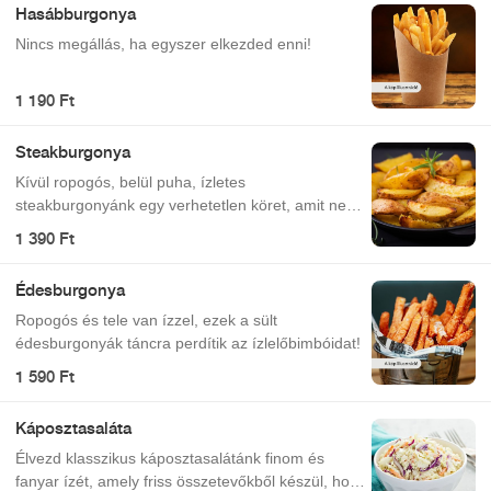
Hasábburgonya
Nincs megállás, ha egyszer elkezded enni!
1 190 Ft
Steakburgonya
Kívül ropogós, belül puha, ízletes
steakburgonyánk egy verhetetlen köret, amit nem
fogsz elfelejteni!
1 390 Ft
Édesburgonya
Ropogós és tele van ízzel, ezek a sült
édesburgonyák táncra perdítik az ízlelőbimbóidat!
1 590 Ft
Káposztasaláta
Élvezd klasszikus káposztasalátánk finom és
fanyar ízét, amely friss összetevőkből készül, hogy