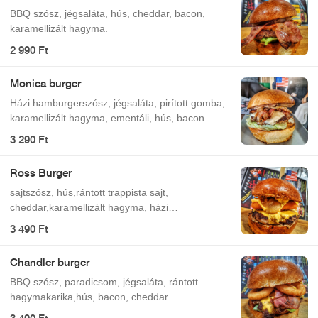
BBQ szósz, jégsaláta, hús, cheddar, bacon,
karamellizált hagyma.
2 990 Ft
Monica burger
Házi hamburgerszósz, jégsaláta, pirított gomba,
karamellizált hagyma, ementáli, hús, bacon.
3 290 Ft
Ross Burger
sajtszósz, hús,rántott trappista sajt,
cheddar,karamellizált hagyma, házi
hamburgerszósz
3 490 Ft
Chandler burger
BBQ szósz, paradicsom, jégsaláta, rántott
hagymakarika,hús, bacon, cheddar.