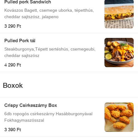
Pulled pork Sandwich
Kovászos Bagett, csemege uborka, tépetthús,
cheddar sajtszósz, jalapeno
3 290 Ft
Pulled Pork tál
Steakburgonya,Tépett sertéshús, csemegeubi,
cheddar sajtszósz
4 290 Ft
Boxok
Crispy Csirkeszárny Box
6db ropogós csirkeszárny Hasábburgonyával
Fokhagymaszósszal
3 390 Ft