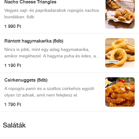
Nacho Cheese Triangles
Vegyes sajt- és paprikadarabok ropogós nachos
bundában. 6db
1 990 Ft
Rántott hagymakarika (6db)
Nincs is jobb, mint egy adag hagymakarika,
amikor megéhezel. A hagyma puha és édes, a
bunda pedig omlós és sós.
1 190 Ft
Csirkenuggets (6db)
A ropogós panír és a szaftos csirkehús együtt
olyan ízt adnak, amit nem felejtesz el.
1 790 Ft
Saláták