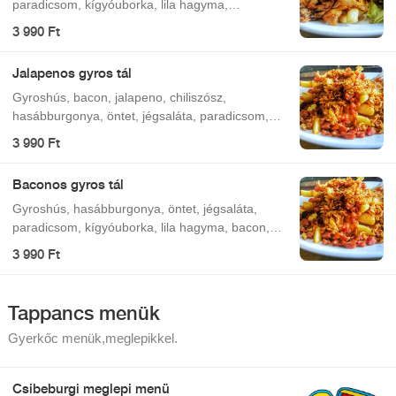
paradicsom, kígyóuborka, lila hagyma,
mozzarella.
3 990 Ft
Jalapenos gyros tál
Gyroshús, bacon, jalapeno, chiliszósz,
hasábburgonya, öntet, jégsaláta, paradicsom,
kígyóuborka, lila hagyma.
3 990 Ft
Baconos gyros tál
Gyroshús, hasábburgonya, öntet, jégsaláta,
paradicsom, kígyóuborka, lila hagyma, bacon,
pirított hagyma.
3 990 Ft
Tappancs menük
Gyerkőc menük,meglepikkel.
Csibeburgi meglepi menü