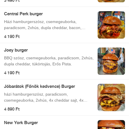
3 490 Ft
Central Perk burger
Házi hamburgerszósz, csemegeuborka,
paradicsom, 2xhús, dupla cheddar, bacon,
jalapeno.
4 190 Ft
Joey burger
BBQ szósz, csemegeuborka, paradicsom, 2xhús,
dupla cheddar, tükörtojás, Erős Pista.
4 190 Ft
Jóbarátok (Főnök kedvence) Burger
házi hamburgerszósz, paradicsom,
csemegeuborka, 2xhús, 4x cheddar sajt, 4x
bacon, tükörtojás
4 890 Ft
New York Burger