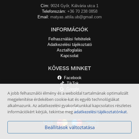
Cím:
9024 Győr, Kálvária utca 1
Telefonszám:
+36 70 238 0858
Email:
matyas.attila.ub@gmail.com
INFORMÁCIÓK
Felhasználási feltételek
Adatkezelési tájékoztató
Asztalfoglalás
Kapcsolat
KÖVESS MINKET
Facebook
TikTok
Google
A jobb felhasználói élmény és a weboldal tartalmának optimalizált
megjelenítése érdekében cookie-kat és egyéb technológiákat
alkalmazunk. Az adatkezelési gyakorlatunkkal kapcsolatos részletes
információkért kérjük, tekintse meg
adatkezelési tájékoztatónkat
.
Beállítások változtatása