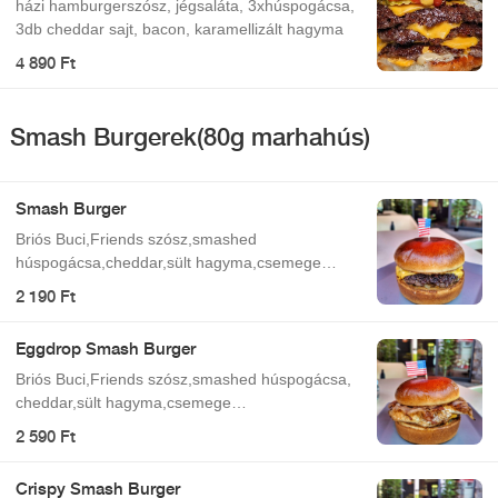
házi hamburgerszósz, jégsaláta, 3xhúspogácsa,
3db cheddar sajt, bacon, karamellizált hagyma
4 890 Ft
Smash Burgerek(80g marhahús)
Smash Burger
Briós Buci,Friends szósz,smashed
húspogácsa,cheddar,sült hagyma,csemege
uborka
2 190 Ft
Eggdrop Smash Burger
Briós Buci,Friends szósz,smashed húspogácsa,
cheddar,sült hagyma,csemege
uborka,tükörtojás,bacon
2 590 Ft
Crispy Smash Burger