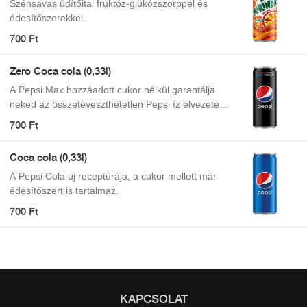
Szénsavas üdítőital fruktóz-glükózszörppel és
édesítőszerekkel.
700 Ft
Zero Coca cola (0,33l)
A Pepsi Max hozzáadott cukor nélkül garantálja
neked az összetéveszthetetlen Pepsi íz élvezetét,
így nem kell kompromisszumot kötnöd, ha épp
700 Ft
felfrissülésre vágynál. Maximális íz. Zéró cukor.
Coca cola (0,33l)
A Pepsi Cola új receptúrája, a cukor mellett már
édesítőszert is tartalmaz.
700 Ft
KAPCSOLAT