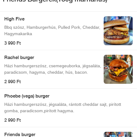
High Five
Bbq szósz, Hamburgerhús, Pulled Pork, Cheddar,
Hagymakarika
3 990 Ft
Rachel burger
Házi hamburgerszósz, csemegeuborka, jégsaláta,
paradicsom, hagyma, cheddar, hús, bacon.
2 990 Ft
Phoebe (vega) burger
Házi hamburgerszósz, jégsaláta, rántott cheddar sajt, pirított
gomba, paradicsom,pirított hagyma.
2 990 Ft
Friends burger