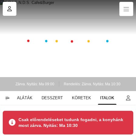
Zárva. Nyitás: Ma 09:00
Rendelés: Zárva. Nyitás: Ma 10:30
ITALOK
EK
SALÁTÁK
DESSZERT
KÖRETEK
Csak előrendeléseket tudunk fogadni, a konyhánk
most zárva. Nyitás: Ma 10:30