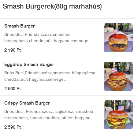
Smash Burgerek(80g marhahús)
Smash Burger
Briós Buci,Friends szósz,smashed
húspogácsa,cheddar,sült hagyma,csemege
uborka
2 190 Ft
Eggdrop Smash Burger
Briós Buci,Friends szósz,smashed húspogácsa,
cheddar,sült hagyma,csemege
uborka,tükörtojás,bacon
2 590 Ft
Crispy Smash Burger
Briós Buci, Friends szósz, sajtszósz, smashed
húspogácsa, bacon,cheddar, pirított hagyma,
jégsaláta
2 590 Ft