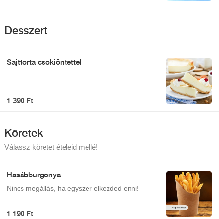
Desszert
Sajttorta csokiöntettel
1 390 Ft
Köretek
Válassz köretet ételeid mellé!
Hasábburgonya
Nincs megállás, ha egyszer elkezded enni!
1 190 Ft