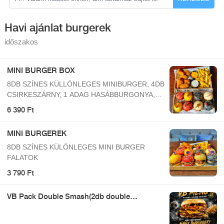
Havi ajánlat burgerek
időszakos
MINI BURGER BOX
8DB SZÍNES KÜLLÖNLEGES MINIBURGER, 4DB
CSIRKESZÁRNY, 1 ADAG HASÁBBURGONYA,
SAJTSZÓSZ, FOKHAGYMÁS SZÓSZ
6 390 Ft
MINI BURGEREK
8DB SZÍNES KÜLÖNLEGES MINI BURGER
FALATOK
3 790 Ft
VB Pack Double Smash(2db double
smash+hasáb)