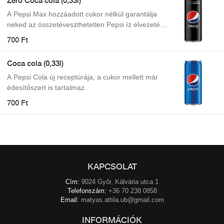
Zero Coca cola (0,33l)
A Pepsi Max hozzáadott cukor nélkül garantálja
neked az összetéveszthetetlen Pepsi íz élvezetét,
így nem kell kompromisszumot kötnöd, ha épp
700 Ft
felfrissülésre vágynál. Maximális íz. Zéró cukor.
Coca cola (0,33l)
A Pepsi Cola új receptúrája, a cukor mellett már
édesítőszert is tartalmaz.
700 Ft
KAPCSOLAT
Cím:
9024 Győr, Kálvária utca 1
Telefonszám:
+36 70 238 0858
Email:
matyas.attila.ub@gmail.com
INFORMÁCIÓK