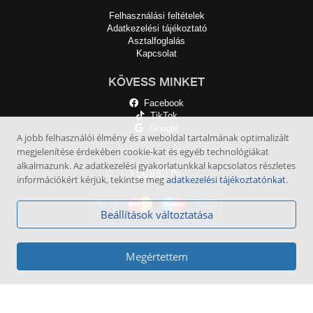
Felhasználási feltételek
Adatkezelési tájékoztató
Asztalfoglalás
Kapcsolat
KÖVESS MINKET
Facebook
TikTok
Google
A jobb felhasználói élmény és a weboldal tartalmának optimalizált
megjelenítése érdekében cookie-kat és egyéb technológiákat
alkalmazunk. Az adatkezelési gyakorlatunkkal kapcsolatos részletes
információkért kérjük, tekintse meg
adatkezelési tájékoztatónkat
.
Beállítások változtatása
Megértettem