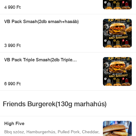
4 990 Ft
VB Pack Smash(2db smash+hasáb)
3 990 Ft
VB Pack Triple Smash(2db Triple
smash+hasáb)
6 990 Ft
Friends Burgerek(130g marhahús)
High Five
Bbq szósz, Hamburgerhús, Pulled Pork, Cheddar,