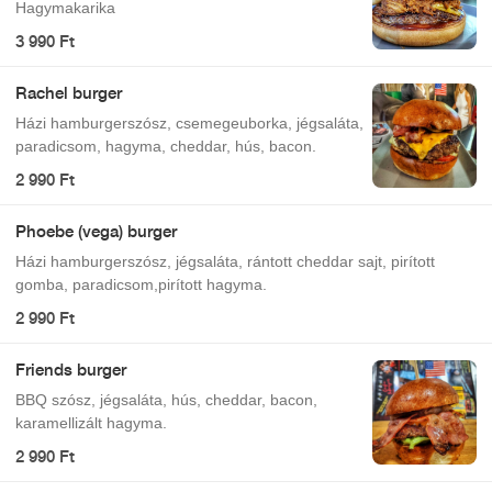
Hagymakarika
3 990 Ft
Rachel burger
Házi hamburgerszósz, csemegeuborka, jégsaláta,
paradicsom, hagyma, cheddar, hús, bacon.
2 990 Ft
Phoebe (vega) burger
Házi hamburgerszósz, jégsaláta, rántott cheddar sajt, pirított
gomba, paradicsom,pirított hagyma.
2 990 Ft
Friends burger
BBQ szósz, jégsaláta, hús, cheddar, bacon,
karamellizált hagyma.
2 990 Ft