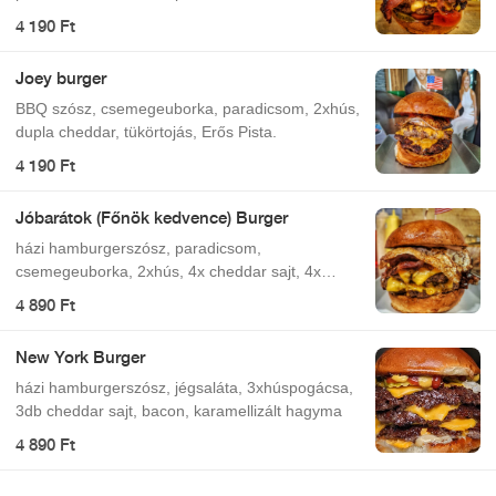
jalapeno.
4 190 Ft
Joey burger
BBQ szósz, csemegeuborka, paradicsom, 2xhús,
dupla cheddar, tükörtojás, Erős Pista.
4 190 Ft
Jóbarátok (Főnök kedvence) Burger
házi hamburgerszósz, paradicsom,
csemegeuborka, 2xhús, 4x cheddar sajt, 4x
bacon, tükörtojás
4 890 Ft
New York Burger
házi hamburgerszósz, jégsaláta, 3xhúspogácsa,
3db cheddar sajt, bacon, karamellizált hagyma
4 890 Ft