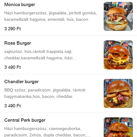
Monica burger
Házi hamburgerszósz, jégsaláta, pirított gomba,
karamellizált hagyma, ementáli, hús, bacon.
3 290 Ft
Ross Burger
sajtszósz, hús,rántott trappista sajt,
cheddar,karamellizált hagyma, házi
hamburgerszósz
3 490 Ft
Chandler burger
BBQ szósz, paradicsom, jégsaláta, rántott
hagymakarika,hús, bacon, cheddar.
3 490 Ft
Central Perk burger
Házi hamburgerszósz, csemegeuborka,
paradicsom, 2xhús, dupla cheddar, bacon,