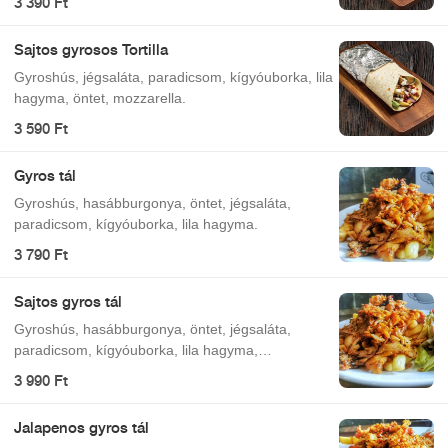
3 390 Ft
Sajtos gyrosos Tortilla
Gyroshús, jégsaláta, paradicsom, kígyóuborka, lila
hagyma, öntet, mozzarella.
3 590 Ft
Gyros tál
Gyroshús, hasábburgonya, öntet, jégsaláta,
paradicsom, kígyóuborka, lila hagyma.
3 790 Ft
Sajtos gyros tál
Gyroshús, hasábburgonya, öntet, jégsaláta,
paradicsom, kígyóuborka, lila hagyma,
mozzarella.
3 990 Ft
Jalapenos gyros tál