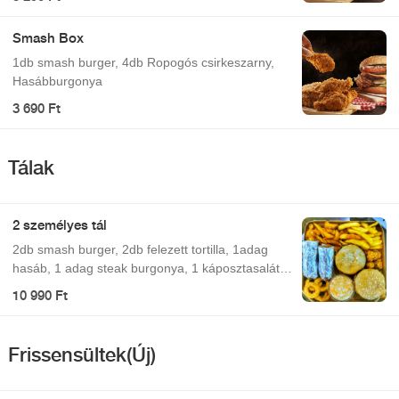
Smash Box
1db smash burger, 4db Ropogós csirkeszarny,
Hasábburgonya
3 690 Ft
Tálak
2 személyes tál
2db smash burger, 2db felezett tortilla, 1adag
hasáb, 1 adag steak burgonya, 1 káposztasaláta,
6db hagymakarika, 6db nacho sajt háromszög
10 990 Ft
Frissensültek(Új)