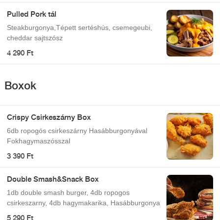
Pulled Pork tál
Steakburgonya,Tépett sertéshús, csemegeubi,
cheddar sajtszósz
4 290 Ft
Boxok
Crispy Csirkeszárny Box
6db ropogós csirkeszárny Hasábburgonyával
Fokhagymaszósszal
3 390 Ft
Double Smash&Snack Box
1db double smash burger, 4db ropogos
csirkeszarny, 4db hagymakarika, Hasábburgonya
5 290 Ft