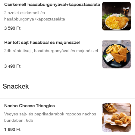
Csirkemell hasábburgonyával+káposztasaláta
2 szelet csirkemell és
hasábburgonya+káposztasaláta
3 590 Ft
Rántott sajt hasábbal és majonézzel
2db rántottsajt, hasábburgonyával és majonézzel
3 490 Ft
Snackek
Nacho Cheese Triangles
Vegyes sajt- és paprikadarabok ropogós nachos
bundában. 6db
1 990 Ft