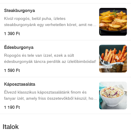
Steakburgonya
Kívül ropogós, belül puha, ízletes
steakburgonyánk egy verhetetlen köret, amit nem
fogsz elfelejteni!
1 390 Ft
Édesburgonya
Ropogós és tele van ízzel, ezek a sült
édesburgonyák táncra perdítik az ízlelőbimbóidat!
1 590 Ft
Káposztasaláta
Élvezd klasszikus káposztasalátánk finom és
fanyar ízét, amely friss összetevőkből készül, hogy
minden falat ízrobbanás legyen!
1 190 Ft
Italok