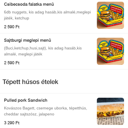
Csibecsoda falatka menü
6db nuggets, kis adag hasáb,kis almalé,meglepi
játék, ketchup
2 590 Ft
Sajtburgi meglepi menü
(Buci,ketchup,husi,sajt), kis adag hasáb,kis
almalé, meglepi játék
2 590 Ft
Tépett húsos ételek
Pulled pork Sandwich
Kovászos Bagett, csemege uborka, tépetthús,
cheddar sajtszósz, jalapeno
3 290 Ft