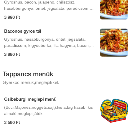
Gyroshús, bacon, jalapeno, chiliszósz,
hasábburgonya, öntet, jégsaláta, paradicsom,
kígyóuborka, lila hagyma.
3 990 Ft
Baconos gyros tál
Gyroshús, hasábburgonya, öntet, jégsaláta,
paradicsom, kígyóuborka, lila hagyma, bacon,
pirított hagyma.
3 990 Ft
Tappancs menük
Gyerkőc menük,meglepikkel.
Csibeburgi meglepi menü
(Buci,Majonéz,nuggets,sajt),kis adag hasáb, kis
almalé,meglepi játék
2 590 Ft