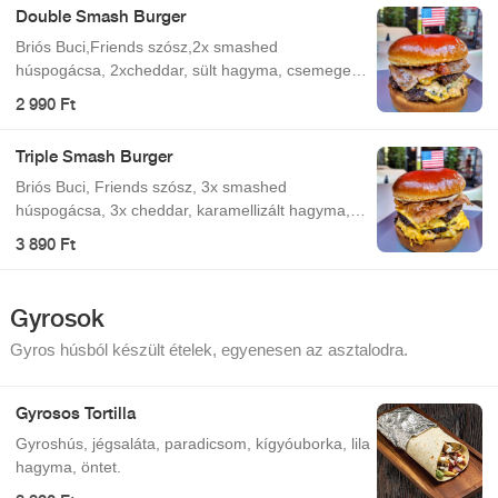
Double Smash Burger
Briós Buci,Friends szósz,2x smashed
húspogácsa, 2xcheddar, sült hagyma, csemege
uborka,bacon
2 990 Ft
Triple Smash Burger
Briós Buci, Friends szósz, 3x smashed
húspogácsa, 3x cheddar, karamellizált hagyma,
csemege uborka, bacon
3 890 Ft
Gyrosok
Gyros húsból készült ételek, egyenesen az asztalodra.
Gyrosos Tortilla
Gyroshús, jégsaláta, paradicsom, kígyóuborka, lila
hagyma, öntet.