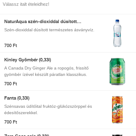
Válassz italt ételeidhez!
NaturAqua szén-dioxiddal dúsított
természetes ásványvíz 500 ml
Szén-dioxiddal dúsított természetes ásványvíz.
700 Ft
Kinley Gyömbér (0,33l)
A Canada Dry Ginger Ale a ropogós, frissítő
gyömbér ízével készült páratlan klasszikus.
700 Ft
Fanta (0,33l)
Szénsavas üdítőital fruktóz-glükózszörppel és
édesítőszerekkel.
700 Ft