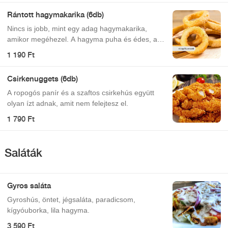
Rántott hagymakarika (6db)
Nincs is jobb, mint egy adag hagymakarika,
amikor megéhezel. A hagyma puha és édes, a
bunda pedig omlós és sós.
1 190 Ft
Csirkenuggets (6db)
A ropogós panír és a szaftos csirkehús együtt
olyan ízt adnak, amit nem felejtesz el.
1 790 Ft
Saláták
Gyros saláta
Gyroshús, öntet, jégsaláta, paradicsom,
kígyóuborka, lila hagyma.
3 590 Ft