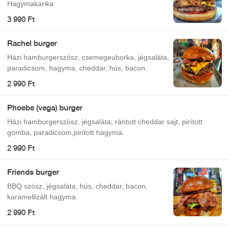
Hagymakarika
3 990 Ft
Rachel burger
Házi hamburgerszósz, csemegeuborka, jégsaláta,
paradicsom, hagyma, cheddar, hús, bacon.
2 990 Ft
Phoebe (vega) burger
Házi hamburgerszósz, jégsaláta, rántott cheddar sajt, pirított
gomba, paradicsom,pirított hagyma.
2 990 Ft
Friends burger
BBQ szósz, jégsaláta, hús, cheddar, bacon,
karamellizált hagyma.
2 990 Ft