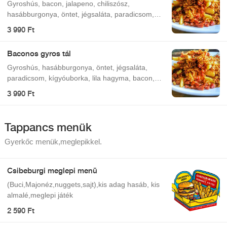
Gyroshús, bacon, jalapeno, chiliszósz,
hasábburgonya, öntet, jégsaláta, paradicsom,
kígyóuborka, lila hagyma.
3 990 Ft
Baconos gyros tál
Gyroshús, hasábburgonya, öntet, jégsaláta,
paradicsom, kígyóuborka, lila hagyma, bacon,
pirított hagyma.
3 990 Ft
Tappancs menük
Gyerkőc menük,meglepikkel.
Csibeburgi meglepi menü
(Buci,Majonéz,nuggets,sajt),kis adag hasáb, kis
almalé,meglepi játék
2 590 Ft