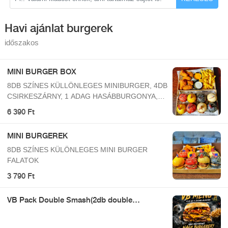
Havi ajánlat burgerek
időszakos
MINI BURGER BOX
8DB SZÍNES KÜLLÖNLEGES MINIBURGER, 4DB
CSIRKESZÁRNY, 1 ADAG HASÁBBURGONYA,
SAJTSZÓSZ, FOKHAGYMÁS SZÓSZ
6 390 Ft
MINI BURGEREK
8DB SZÍNES KÜLÖNLEGES MINI BURGER
FALATOK
3 790 Ft
VB Pack Double Smash(2db double
smash+hasáb)