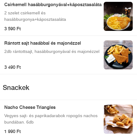
Csirkemell hasábburgonyával+káposztasaláta
2 szelet csirkemell és
hasábburgonya+káposztasaláta
3 590 Ft
Rántott sajt hasábbal és majonézzel
2db rántottsajt, hasábburgonyával és majonézzel
3 490 Ft
Snackek
Nacho Cheese Triangles
Vegyes sajt- és paprikadarabok ropogós nachos
bundában. 6db
1 990 Ft