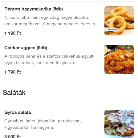
Rántott hagymakarika (6db)
Nincs is jobb, mint egy adag hagymakarika,
amikor megéhezel. A hagyma puha és édes, a
bunda pedig omlós és sós.
1 190 Ft
Csirkenuggets (6db)
A ropogós panír és a szaftos csirkehús együtt
olyan ízt adnak, amit nem felejtesz el.
1 790 Ft
Saláták
Gyros saláta
Gyroshús, öntet, jégsaláta, paradicsom,
kígyóuborka, lila hagyma.
3 590 Ft