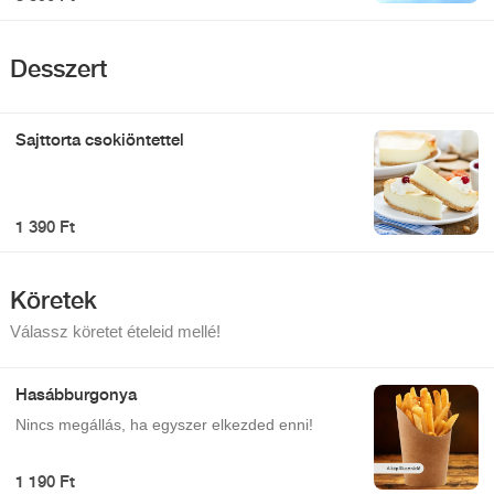
Desszert
Sajttorta csokiöntettel
1 390 Ft
Köretek
Válassz köretet ételeid mellé!
Hasábburgonya
Nincs megállás, ha egyszer elkezded enni!
1 190 Ft