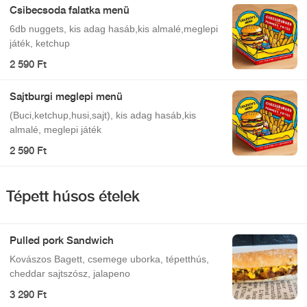
Csibecsoda falatka menü
6db nuggets, kis adag hasáb,kis almalé,meglepi
játék, ketchup
2 590 Ft
Sajtburgi meglepi menü
(Buci,ketchup,husi,sajt), kis adag hasáb,kis
almalé, meglepi játék
2 590 Ft
Tépett húsos ételek
Pulled pork Sandwich
Kovászos Bagett, csemege uborka, tépetthús,
cheddar sajtszósz, jalapeno
3 290 Ft