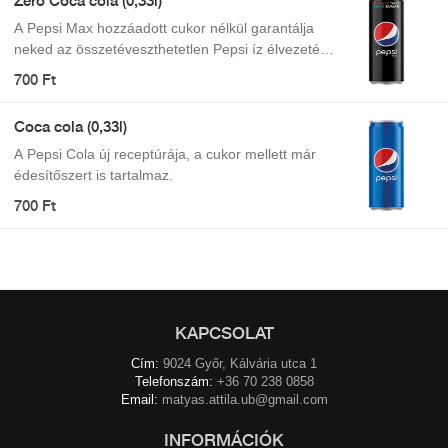
Zero Coca cola (0,33l)
A Pepsi Max hozzáadott cukor nélkül garantálja
neked az összetéveszthetetlen Pepsi íz élvezetét,
így nem kell kompromisszumot kötnöd, ha épp
700 Ft
felfrissülésre vágynál. Maximális íz. Zéró cukor.
Coca cola (0,33l)
A Pepsi Cola új receptúrája, a cukor mellett már
édesítőszert is tartalmaz.
700 Ft
KAPCSOLAT
Cím:
9024 Győr, Kálvária utca 1
Telefonszám:
+36 70 238 0858
Email:
matyas.attila.ub@gmail.com
INFORMÁCIÓK