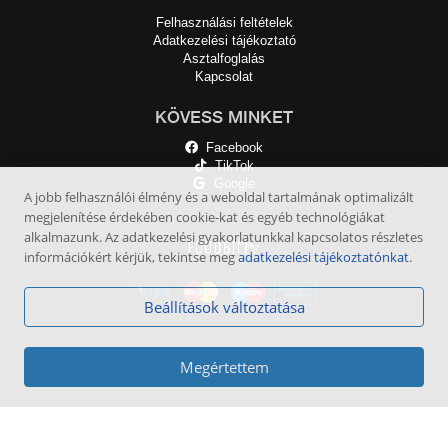
Felhasználási feltételek
Adatkezelési tájékoztató
Asztalfoglalás
Kapcsolat
KÖVESS MINKET
Facebook
TikTok
Google
A jobb felhasználói élmény és a weboldal tartalmának optimalizált
megjelenítése érdekében cookie-kat és egyéb technológiákat
alkalmazunk. Az adatkezelési gyakorlatunkkal kapcsolatos részletes
információkért kérjük, tekintse meg
adatkezelési tájékoztatónkat
.
Beállítások változtatása
Megértettem