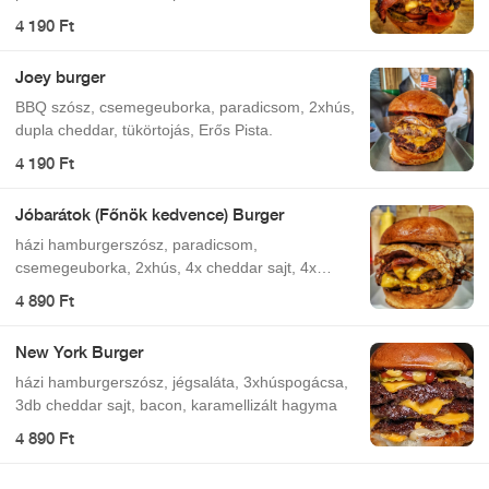
jalapeno.
4 190 Ft
Joey burger
BBQ szósz, csemegeuborka, paradicsom, 2xhús,
dupla cheddar, tükörtojás, Erős Pista.
4 190 Ft
Jóbarátok (Főnök kedvence) Burger
házi hamburgerszósz, paradicsom,
csemegeuborka, 2xhús, 4x cheddar sajt, 4x
bacon, tükörtojás
4 890 Ft
New York Burger
házi hamburgerszósz, jégsaláta, 3xhúspogácsa,
3db cheddar sajt, bacon, karamellizált hagyma
4 890 Ft