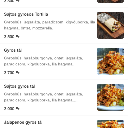
3 390 Ft
Sajtos gyrosos Tortilla
Gyroshús, jégsaláta, paradicsom, kígyóuborka, lila
hagyma, öntet, mozzarella.
3 590 Ft
Gyros tál
Gyroshús, hasábburgonya, öntet, jégsaláta,
paradicsom, kígyóuborka, lila hagyma.
3 790 Ft
Sajtos gyros tál
Gyroshús, hasábburgonya, öntet, jégsaláta,
paradicsom, kígyóuborka, lila hagyma,
mozzarella.
3 990 Ft
Jalapenos gyros tál