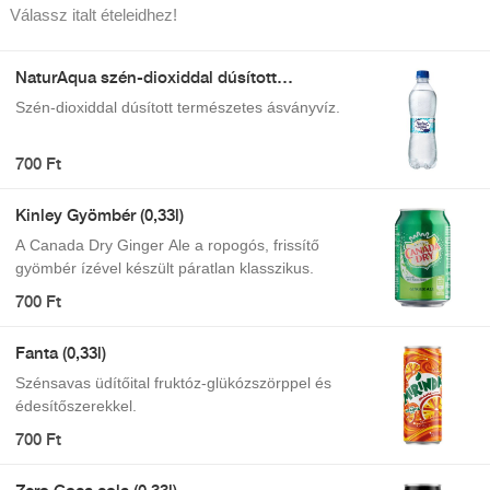
Válassz italt ételeidhez!
NaturAqua szén-dioxiddal dúsított
természetes ásványvíz 500 ml
Szén-dioxiddal dúsított természetes ásványvíz.
700 Ft
Kinley Gyömbér (0,33l)
A Canada Dry Ginger Ale a ropogós, frissítő
gyömbér ízével készült páratlan klasszikus.
700 Ft
Fanta (0,33l)
Szénsavas üdítőital fruktóz-glükózszörppel és
édesítőszerekkel.
700 Ft