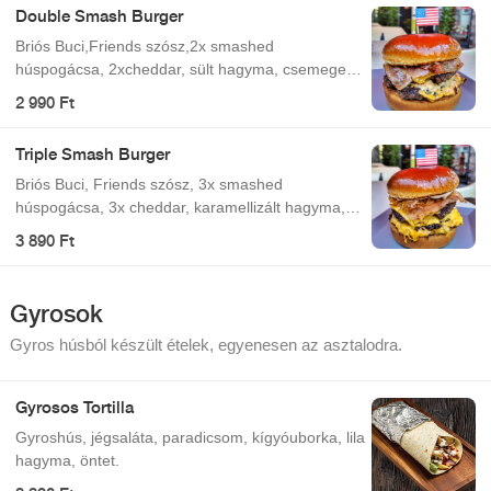
Double Smash Burger
Briós Buci,Friends szósz,2x smashed
húspogácsa, 2xcheddar, sült hagyma, csemege
uborka,bacon
2 990 Ft
Triple Smash Burger
Briós Buci, Friends szósz, 3x smashed
húspogácsa, 3x cheddar, karamellizált hagyma,
csemege uborka, bacon
3 890 Ft
Gyrosok
Gyros húsból készült ételek, egyenesen az asztalodra.
Gyrosos Tortilla
Gyroshús, jégsaláta, paradicsom, kígyóuborka, lila
hagyma, öntet.