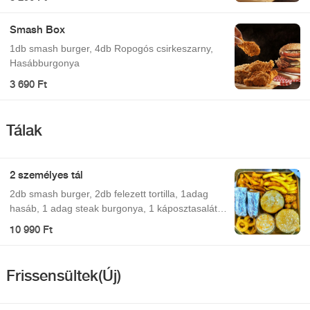
Smash Box
1db smash burger, 4db Ropogós csirkeszarny,
Hasábburgonya
3 690 Ft
Tálak
2 személyes tál
2db smash burger, 2db felezett tortilla, 1adag
hasáb, 1 adag steak burgonya, 1 káposztasaláta,
6db hagymakarika, 6db nacho sajt háromszög
10 990 Ft
Frissensültek(Új)