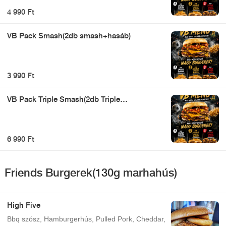
4 990 Ft
VB Pack Smash(2db smash+hasáb)
3 990 Ft
VB Pack Triple Smash(2db Triple
smash+hasáb)
6 990 Ft
Friends Burgerek(130g marhahús)
High Five
Bbq szósz, Hamburgerhús, Pulled Pork, Cheddar,