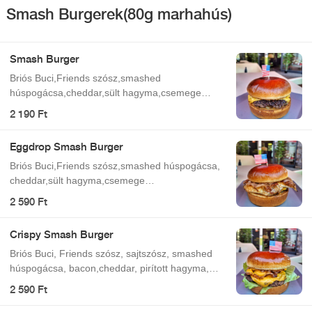
Smash Burgerek(80g marhahús)
Smash Burger
Briós Buci,Friends szósz,smashed
húspogácsa,cheddar,sült hagyma,csemege
uborka
2 190 Ft
Eggdrop Smash Burger
Briós Buci,Friends szósz,smashed húspogácsa,
cheddar,sült hagyma,csemege
uborka,tükörtojás,bacon
2 590 Ft
Crispy Smash Burger
Briós Buci, Friends szósz, sajtszósz, smashed
húspogácsa, bacon,cheddar, pirított hagyma,
jégsaláta
2 590 Ft