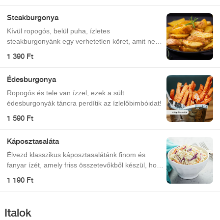
Steakburgonya
Kívül ropogós, belül puha, ízletes
steakburgonyánk egy verhetetlen köret, amit nem
fogsz elfelejteni!
1 390 Ft
Édesburgonya
Ropogós és tele van ízzel, ezek a sült
édesburgonyák táncra perdítik az ízlelőbimbóidat!
1 590 Ft
Káposztasaláta
Élvezd klasszikus káposztasalátánk finom és
fanyar ízét, amely friss összetevőkből készül, hogy
minden falat ízrobbanás legyen!
1 190 Ft
Italok