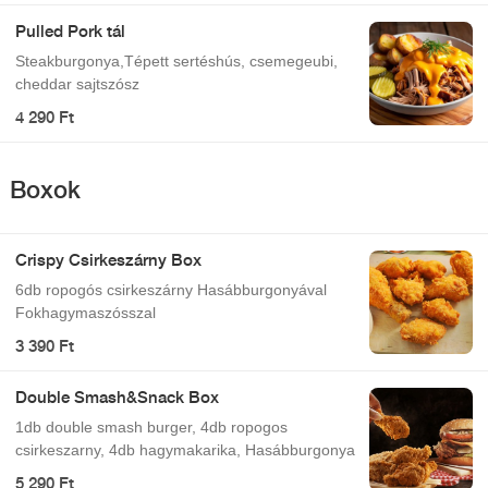
Pulled Pork tál
Steakburgonya,Tépett sertéshús, csemegeubi,
cheddar sajtszósz
4 290 Ft
Boxok
Crispy Csirkeszárny Box
6db ropogós csirkeszárny Hasábburgonyával
Fokhagymaszósszal
3 390 Ft
Double Smash&Snack Box
1db double smash burger, 4db ropogos
csirkeszarny, 4db hagymakarika, Hasábburgonya
5 290 Ft