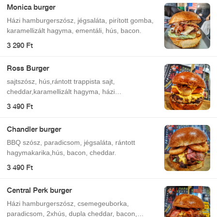
Monica burger
Házi hamburgerszósz, jégsaláta, pirított gomba,
karamellizált hagyma, ementáli, hús, bacon.
3 290 Ft
Ross Burger
sajtszósz, hús,rántott trappista sajt,
cheddar,karamellizált hagyma, házi
hamburgerszósz
3 490 Ft
Chandler burger
BBQ szósz, paradicsom, jégsaláta, rántott
hagymakarika,hús, bacon, cheddar.
3 490 Ft
Central Perk burger
Házi hamburgerszósz, csemegeuborka,
paradicsom, 2xhús, dupla cheddar, bacon,